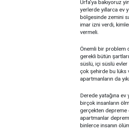
Urfa’ya bakıyoruz yi
yerlerde yıllarca ev
bölgesinde zemini sa
imar izni verdi, kim
vermeli.
Önemli bir problem 
gerekli bütün şartlar
süslü, içi süslü evler
çok şehirde bu lüks 
apartmanların da yıkı
Derede yatağına ev ya
birçok insanların ö
gerçekten depreme da
apartmanlar deprem 
binlerce insanın ölü