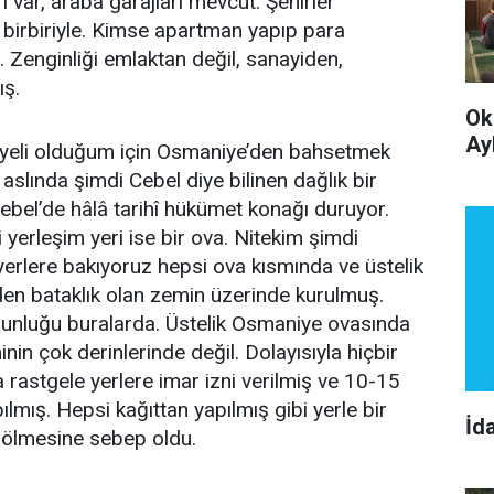
i var, araba garajları mevcut. Şehirler
birbiriyle. Kimse apartman yapıp para
Zenginliği emlaktan değil, sanayiden,
ış.
Ok
Ay
yeli olduğum için Osmaniye’den bahsetmek
aslında şimdi Cebel diye bilinen dağlık bir
bel’de hâlâ tarihî hükümet konağı duruyor.
 yerleşim yeri ise bir ova. Nitekim şimdi
yerlere bakıyoruz hepsi ova kısmında ve üstelik
den bataklık olan zemin üzerinde kurulmuş.
ğunluğu buralarda. Üstelik Osmaniye ovasında
inin çok derinlerinde değil. Dolayısıyla hiçbir
 rastgele yerlere imar izni verilmiş ve 10-15
ılmış. Hepsi kağıttan yapılmış gibi yerle bir
İd
n ölmesine sebep oldu.