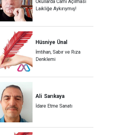
Okullarda Cami Açılması
Laikliğe Aykırıymış!
Hüsniye
Ünal
İmtihan, Sabır ve Rıza
Denklemi
Ali
Sarıkaya
İdare Etme Sanatı