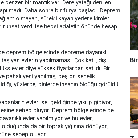
ne benzer bir mantık var. Dere yatağı denilen
 yapılmadı. Daha sonra bir furya başladı. Deprem
ğlam olmayan, sürekli kayan yerlere kimler
ler ruhsat verdi ise hepsi adaletin önünde hesap
de deprem bölgelerinde depreme dayanıklı,
Bi
ı taşıyan evlerin yapılmaması. Çok katlı, dışı
 lüks evler diye yüksek fiyatlardan satıldı. Bir
ve pahalı yeni yapılmış, beş on senelik
ldığı, yüzlerce, binlerce insanın öldüğü görüldü.
panların evleri sel geldiğinde yıkılıp gidiyor,
lmesine sebep oluyor. Deprem bölgelerinde de
yanıklı evler yapılmıyor ve bu evler,
olduğunda da bir toprak yığınına dönüyor,
müne sebep oluyor.