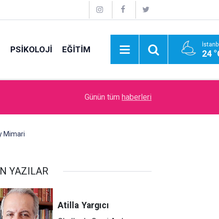
İstanb
E
PSİKOLOJİ
EĞİTİM
24 °
11:48
Bir can kardeşin ardından…
Günün tüm
haberleri
y Mimari
N YAZILAR
Atilla
Yargıcı