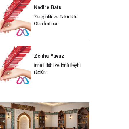
Nadire
Batu
Zenginlik ve Fakirlikle
Olan İmtihan
Zeliha
Yavuz
​İnnâ lillâhi ve innâ ileyhi
râciûn...