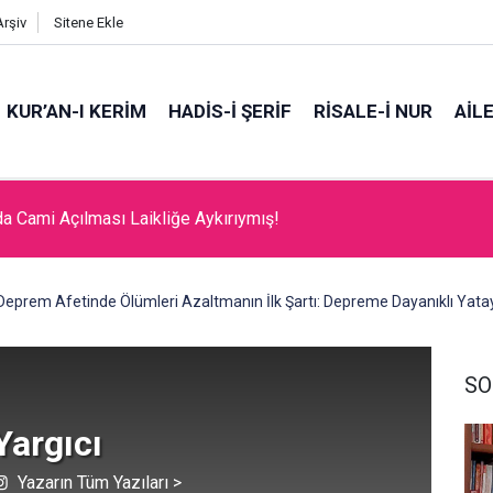
Arşiv
Sitene Ekle
KUR’AN-I KERİM
HADİS-İ ŞERİF
RİSALE-İ NUR
AİL
tme Sanatı
Deprem Afetinde Ölümleri Azaltmanın İlk Şartı: Depreme Dayanıklı Yata
SO
 Yargıcı
Yazarın Tüm Yazıları >