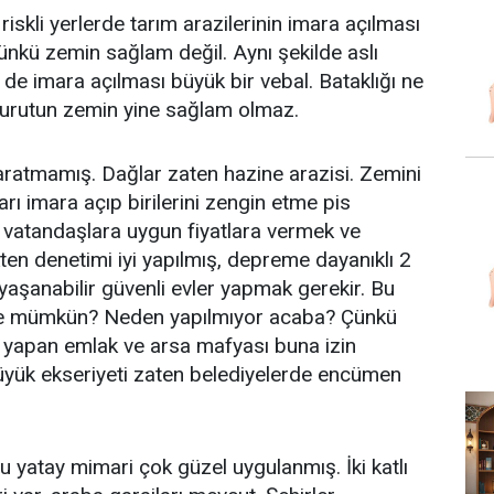
skli yerlerde tarım arazilerinin imara açılması
Çünkü zemin sağlam değil. Aynı şekilde aslı
n de imara açılması büyük bir vebal. Bataklığı ne
kurutun zemin yine sağlam olmaz.
aratmamış. Dağlar zaten hazine arazisi. Zemini
rı imara açıp birilerini zengin etme pis
 vatandaşlara uygun fiyatlara vermek ve
ten denetimi iyi yapılmış, depreme dayanıklı 2
 yaşanabilir güvenli evler yapmak gerekir. Bu
e mümkün? Neden yapılmıyor acaba? Çünkü
ği yapan emlak ve arsa mafyası buna izin
üyük ekseriyeti zaten belediyelerde encümen
u yatay mimari çok güzel uygulanmış. İki katlı