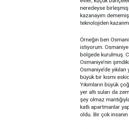
evler, küçük bahçeler
neredeyse birleşmiş 
kazanayım dememiş. 
teknolojiden kazanm
Örneğin ben Osmani
istiyorum. Osmaniye 
bölgede kurulmuş. Ce
Osmaniye’nin şimdiki
Osmaniye’de yıkılan 
büyük bir kısmı eski
Yıkımların büyük ço
yer altı suları da zem
şey olmaz mantığıyla
katlı apartmanlar yap
oldu. Bir çok insanı