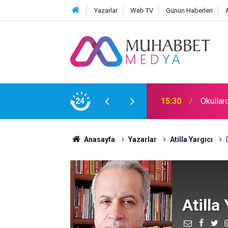
Yazarlar
Web TV
Günün Haberleri
e Aykırıymış!
24
09:00
İdare E
Anasayfa
Yazarlar
Atilla Yargıcı
Atilla