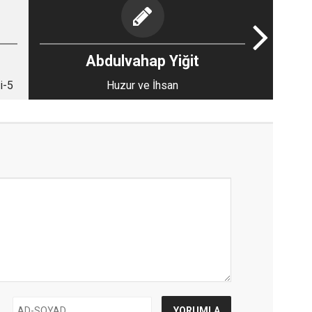
Abdulvahap Yiğit
i-5
Huzur ve İhsan