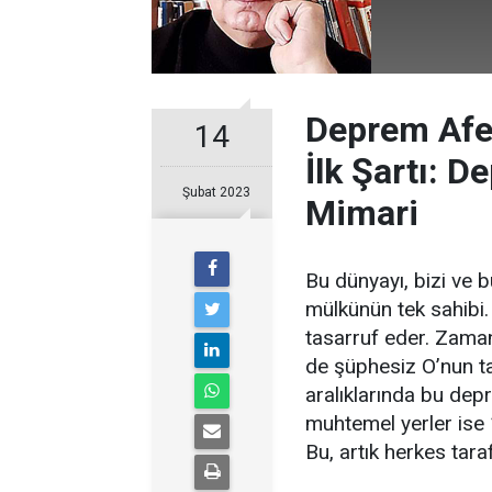
Deprem Afe
14
İlk Şartı: 
Şubat 2023
Mimari
Bu dünyayı, bizi ve 
mülkünün tek sahibi.
tasarruf eder. Zaman
de şüphesiz O’nun ta
aralıklarında bu dep
muhtemel yerler ise 1
Bu, artık herkes taraf