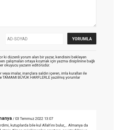
r ki düzenli yorum alan bir yazar, kendisini bekleyen
enen çalışmaları ortaya koymak için yazma disiplinine bağlı
er okuyucu yazarın editörüdür.
veya imalar, inançlara saldırı içeren, imla kuralları ile
n ve TAMAMI BÜYÜK HARFLERLE yazılmış yorumlar
lmanya
/ 03 Temmuz 2022 13:07
dimi, kutuplarda bile kul Allah’ını bulur,,.. Almanya da