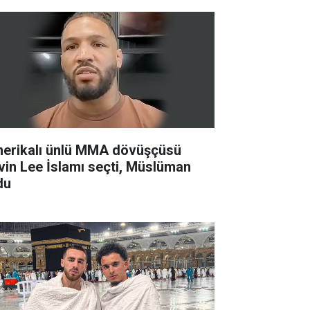
erikalı ünlü MMA dövüşçüsü
vin Lee İslamı seçti, Müslüman
du