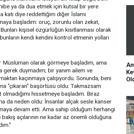
hibe ya da dua etmek için kutsal bir yere
a katı diye reddettiğim diğer İslami
maya başladım: oruç, zorunlu olan zekat,
. Bunları kişisel özgürlüğün kısıtlanması olarak
bunların kendi kendini kontrol etmenin yolları
ir Müslüman olarak görmeye başladım, ama
Am
a gerek duymadım; bir yanım ailem ve
Ke
şmaktan kaçınmaya çalışıyordu. Sonunda, beni
Ol
uma "çıkaran" başörtüsü oldu: Takmazsam
t olmadığımı hissetmeye başladım. Biraz
a da neden oldu: İnsanlar alçak sesle kanser
rmaya devam etti. Ama sahip olduğum herhangi
bu bakış açılarının ne kadar az önemli olduğuna
dım.”