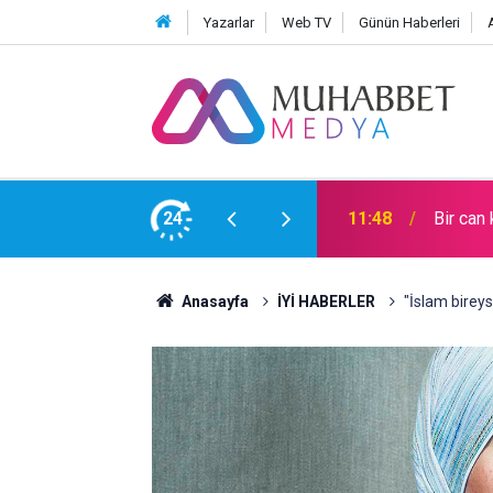
Yazarlar
Web TV
Günün Haberleri
24
11:48
Bir can
Anasayfa
İYİ HABERLER
"İslam bireys