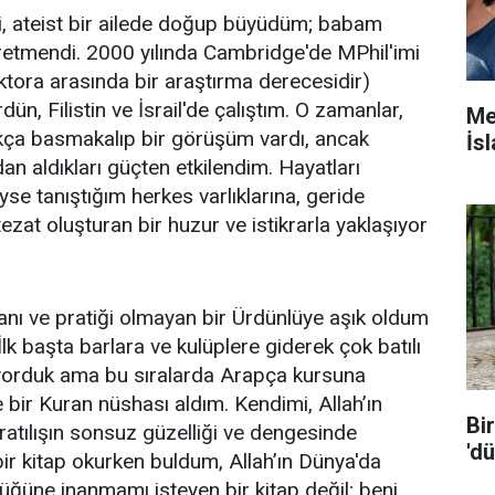
mli, ateist bir ailede doğup büyüdüm; babam
etmendi. 2000 yılında Cambridge'de MPhil'imi
ktora arasında bir araştırma derecesidir)
dün, Filistin ve İsrail'de çalıştım. O zamanlar,
Me
kça basmakalıp bir görüşüm vardı, ancak
İsl
dan aldıkları güçten etkilendim. Hayatları
se tanıştığım herkes varlıklarına, geride
ezat oluşturan bir huzur ve istikrarla yaklaşıyor
lanı ve pratiği olmayan bir Ürdünlüye aşık oldum
lk başta barlara ve kulüplere giderek çok batılı
ıyorduk ama bu sıralarda Arapça kursuna
 bir Kuran nüshası aldım. Kendimi, Allah’ın
Bi
yaratılışın sonsuz güzelliği ve dengesinde
'dü
ir kitap okurken buldum, Allah’ın Dünya'da
üğüne inanmamı isteyen bir kitap değil; beni