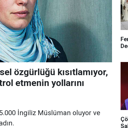
Fe
De
sel özgürlüğü kısıtlamıyor,
rol etmenin yollarını
k 5.000 İngiliz Müslüman oluyor ve
Çö
adın.
Sa