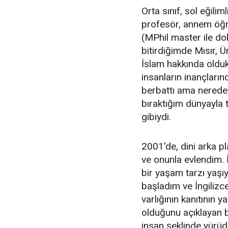
Orta sınıf, sol eğili
profesör, annem öğr
(MPhil master ile do
bitirdiğimde Mısır, Ür
İslam hakkında oldu
insanların inançların
berbattı ama neredey
bıraktığım dünyayla t
gibiydi.
2001'de, dini arka p
ve onunla evlendim. İ
bir yaşam tarzı yaş
başladım ve İngilizce
varlığının kanıtının 
olduğunu açıklayan b
insan şeklinde yürüd