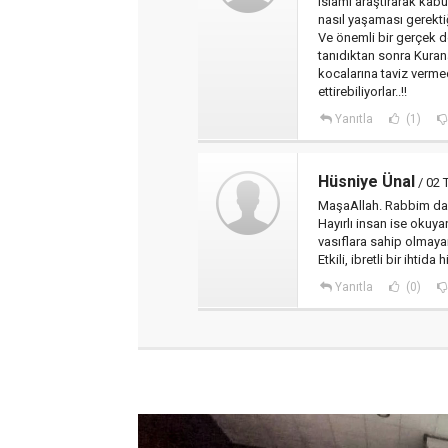
islamı araştırarak kabu
nasıl yaşaması gerektiğ
Ve önemli bir gerçek d
tanıdıktan sonra Kura
kocalarına taviz verme
ettirebiliyorlar..!!
Yanıtla
(1)
Hüsniye Ünal
/ 02 
MaşaAllah. Rabbim daim
Hayırlı insan ise okuya
vasıflara sahip olmaya
Etkili, ibretli bir ihtid
Yanıtla
(0)