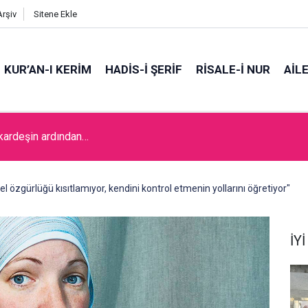
Arşiv
Sitene Ekle
KUR’AN-I KERİM
HADİS-İ ŞERİF
RİSALE-İ NUR
AİL
 kardeşin ardından…
el özgürlüğü kısıtlamıyor, kendini kontrol etmenin yollarını öğretiyor"
İY