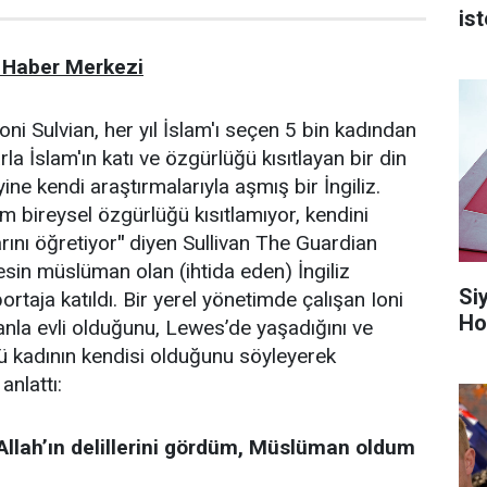
is
 Haber Merkezi
Ioni Sulvian, her yıl İslam'ı seçen 5 bin kadından
larla İslam'ın katı ve özgürlüğü kısıtlayan bir din
ne kendi araştırmalarıyla aşmış bir İngiliz.
am bireysel özgürlüğü kısıtlamıyor, kendini
rını öğretiyor
"
diyen Sullivan The Guardian
esin müslüman olan (ihtida eden) İngiliz
Si
portaja katıldı. Bir yerel yönetimde çalışan Ioni
Ho
anla evli olduğunu, Lewes’de yaşadığını ve
lü kadının kendisi olduğunu söyleyerek
anlattı:
Allah’ın delillerini gördüm, Müslüman oldum