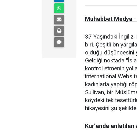
Muhabbet Medya -
37 Yaşındaki İngiliz 
biri. Çeşitli ön yargı
olduğu düşüncesini yi
Geldiği noktada
"
İsl
kontrol etmenin yolla
international Websit
kadınlarla yaptığı rö
Sullivan, bir Müslüm
köydeki tek tesettür
hikayesini şu şekilde 
Kur’anda anlatılan 