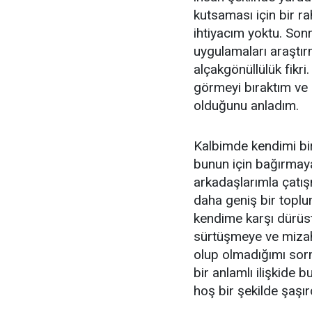
kutsaması için bir ra
ihtiyacım yoktu. Sonr
uygulamaları araştır
alçakgönüllülük fikri
görmeyi bıraktım ve 
olduğunu anladım.
Kalbimde kendimi b
bunun için bağırmay
arkadaşlarımla çatı
daha geniş bir topl
kendime karşı dürüs
sürtüşmeye ve mizah
olup olmadığımı so
bir anlamlı ilişkide 
hoş bir şekilde şaşır