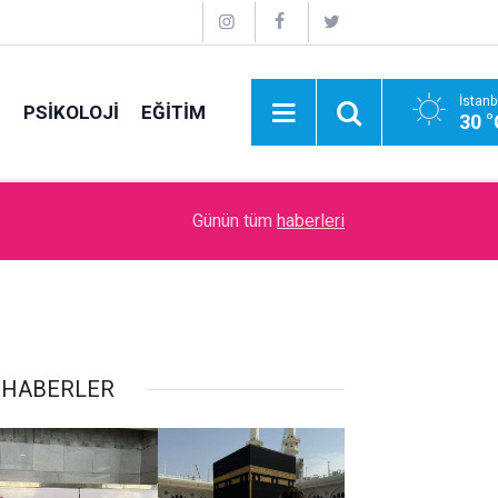
İstanb
E
PSİKOLOJİ
EĞİTİM
30 °
09:00
Zenginlik ve Fakirlikle Olan İmtihan
Günün tüm
haberleri
İ HABERLER