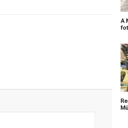
A 
fo
Re
Mü