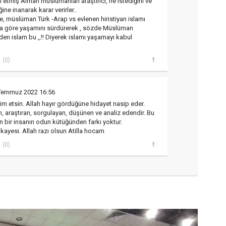
l etmiş Alman müslümanları araştırıcı, ne istediğini ve
ine inanarak karar verirler..
e, müslüman Türk -Arap vs evlenen hiristiyan islamı
na göre yaşamını sürdürerek , sözde Müslüman
den islam bu ,,!! Diyerek islamı yaşamayı kabul
(0)
Temmuz 2022 16:56
 etsin. Allah hayır gördüğüne hidayet nasip eder.
n, araştıran, sorgulayan, düşünen ve analiz edendir. Bu
n bir insanın odun kütüğünden farkı yoktur.
a hikayesi. Allah razı olsun Atilla hocam
(0)