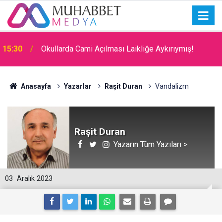
15:30
Okullarda Cami Açılması Laikliğe Aykırıymış!
Anasayfa
Yazarlar
Raşit Duran
Vandalizm
Raşit Duran
Yazarın Tüm Yazıları >
03
Aralık 2023