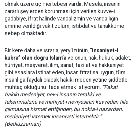
olmak üzere üç mertebesi vardır. Mesela, insanın
zararlı şeylerden korunması için verilen kuvve-i
gadabiye, ifrat halinde vandalizmin ve vandallığın
emrine verildiği vakit zulüm, istibdat ve tahakküme
sebep olmaktadır.
Bir kere daha ve ısrarla, yeryüzünün,
“insaniyet-i
kübra” olan doğru İslam’a
ve onun, hak, hukuk, adalet,
hürriyet, meşveret, ilim, sanat, fazilet ve hakkaniyet
gibi esaslara istinat eden, insan fıtratına uygun, tüm
insanlığa faydalı olacak hakiki medeniyetine şiddetle
muhtaç olduğunu ifade etmek istiyorum.
“Fakat
hakiki medeniyet, nev-i insanın terakki ve
tekemmülüne ve mahiyet-i neviyesinin kuvveden fiile
çıkmasına hizmet ettiğinden, bu nokta-i nazardan,
medeniyeti istemek insaniyeti istemektir.”
(Bediüzzaman)