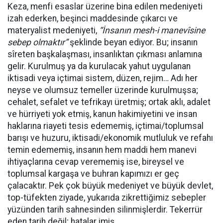
Keza, menfi esaslar üzerine bina edilen medeniyeti
izah ederken, beşinci maddesinde çıkarcı ve
materyalist medeniyeti,
“İnsanın mesh-i manevîsine
sebep olmaktır”
şeklinde beyan ediyor. Bu; insanın
sîreten başkalaşması, insanlıktan çıkması anlamına
gelir. Kurulmuş ya da kurulacak yahut uygulanan
iktisadi veya içtimai sistem, düzen, rejim… Adı her
neyse ve olumsuz temeller üzerinde kurulmuşsa;
cehalet, sefalet ve tefrikayı üretmiş; ortak aklı, adalet
ve hürriyeti yok etmiş, kanun hakimiyetini ve insan
haklarına riayeti tesis edememiş, içtimai/toplumsal
barışı ve huzuru, iktisadi/ekonomik mutluluk ve refahı
temin edememiş, insanın hem maddi hem manevi
ihtiyaçlarına cevap verememiş ise, bireysel ve
toplumsal kargaşa ve buhran kapımızı er geç
çalacaktır. Pek çok büyük medeniyet ve büyük devlet,
top-tüfekten ziyade, yukarıda zikrettiğimiz sebepler
yüzünden tarih sahnesinden silinmişlerdir. Tekerrür
eden tarih değil; hatalar imiş.