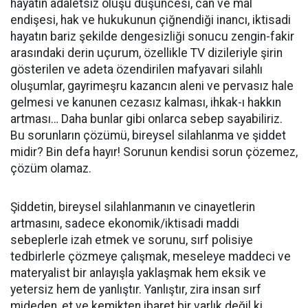
hayatın adaletsiz oluşu düşüncesi, can ve mal
endişesi, hak ve hukukunun çiğnendiği inancı, iktisadi
hayatın bariz şekilde dengesizliği sonucu zengin-fakir
arasındaki derin uçurum, özellikle TV dizileriyle şirin
gösterilen ve adeta özendirilen mafyavari silahlı
oluşumlar, gayrimeşru kazancın aleni ve pervasız hale
gelmesi ve kanunen cezasız kalması, ihkak-ı hakkın
artması… Daha bunlar gibi onlarca sebep sayabiliriz.
Bu sorunların çözümü, bireysel silahlanma ve şiddet
midir? Bin defa hayır! Sorunun kendisi sorun çözemez,
çözüm olamaz.
Şiddetin, bireysel silahlanmanın ve cinayetlerin
artmasını, sadece ekonomik/iktisadi maddi
sebeplerle izah etmek ve sorunu, sırf polisiye
tedbirlerle çözmeye çalışmak, meseleye maddeci ve
materyalist bir anlayışla yaklaşmak hem eksik ve
yetersiz hem de yanlıştır. Yanlıştır, zira insan sırf
mideden, et ve kemikten ibaret bir varlık değil ki,