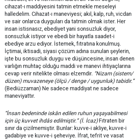
cihazat-ı maddiyesini tatmin etmekle meseleyi
halledelim. Cihazat-ı maneviyesi; akıl, kalp, ruh, vicdan
ve sair onlarca duyguları da tatmin olmak ister. Her
insan istisnasız, ebediyet yani sonsuzluk diyor,
sonsuzluk istiyor ve ebedi bir hayatla saadet-i
ebediye arzu ediyor. İstemek, fıtratına konulmuş.
İçtimai, iktisadi, siyasi çözüm adına sunulan şeylerin,
işte bu sonsuzluk duygu ve düşüncesine, insan denen
varlığın muhtaç olduğu maddi ve manevi ihtiyaçlarına
cevap verir nitelikte olması elzemdir.
“Nizam (sistem/
düzen) muvazeneye (ölçü / denge / uygunluk) tabidir.”
(Bediüzzaman) Ne sadece maddiyat ne sadece
maneviyattır.
“İnsan bedeninde iskân edilen ruhun yaşayabilmesi
için üç kuvvet ihdâs edilmiştir.” (İ. İcaz)
Fıtraten bir
sınır da çizilmemiştir. Bunlar: kuvve-i akliye, kuvve-i
gadabiye ve kuvve-i şeheviye. İfrat, tefrit ve vasat