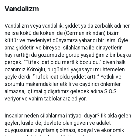
Vandalizm
Vandalizm veya vandallık; şiddet ya da zorbalık adı her
ne ise kökü de kökeni de (Cermen ırkından) bizim
kültür ve medeniyet dünyamıza yabancı bir isim. Öyle
ama şiddetin ve bireysel silahlanma ile cinayetlerin
hayli arttığı da gözümüzle görüp yaşadığımız bir başka
gerçek. “Tüfek icat oldu mertlik bozuldu.” diyen halk
ozanımız Köroğlu, bugünleri yaşasaydı muhtemelen
şöyle derdi: “Tüfek icat oldu şiddet arttı.” Yetkili ve
sorumlu makamdakiler etkili ve caydırıcı önlemler
almazsa, içtimai gidişatımız gelecek adına S.O.S
veriyor ve vahim tablolar arz ediyor.
İnsanlar neden silahlanma ihtiyacı duyar? İlk akla gelen
şeyler; kişilerde, devlete olan güven ve adalet
duygusunun zayıflamış olması, sosyal ve ekonomik