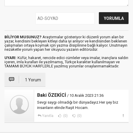
BİLİYOR MUSUNUZ?
Araştırmalar gösteriyor ki düzenli yorum alan bir
yazar, kendisini bekleyen kitleyi daha iyi anlıyor ve kendisinden beklenen
çalışmaları ortaya koymak için yazma disiplinine bağlı kalıyor. Unutmayın
nezaketle yorum yapan her okuyucu yazarın editörüdür.
UYARI:
Küfür, hakaret, rencide edici cümleler veya imalar, inançlara saldırı
içeren, imla kuralları ile yazılmamış, Türkçe karakter kullanılmayan ve
TAMAMI BÜYÜK HARFLERLE yazılmış yorumlar onaylanmamaktadır.
1 Yorum
Baki ÖZEKİCİ
/ 10 Aralık 2023 21:36
Sevgi saygı olmadığı bir dünyadayız.Her şey biz
insanların elinde Raşit Hocam.
Yanıtla
(0)
(0)