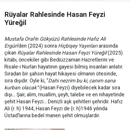
Rüyalar Rahlesinde Hasan Feyzi
Yüreğil
Mustafa Oral
’ın
Gökyüzü Rahlesinde Hafız Ali
Ergün
’den (2024) sonra
Hiçbişey Yayınları
arasında
çıkan
Rüyalar Rahlesinde Hasan Feyzi
Yüreğil
(2025)
kitabı, öncekiler gibi Bediüzzaman Hazretlerini ve
Risale-i Nurları hayatının gayesi bilmiş insanları anlatır.
Sıradan bir şahsın hayat hikayesi olmanın ötesinde,
sıra dışıdır. Öyle ki, “
Dahi nezrim bu ki, canım sana
kurban olacak”
(Hasan Feyzi) diyebilecek kadar sıra
dışı… Şair, alim, muallim, şeyh, talebe ve en nihayetinde
şehit Hasan Feyzi… Denizli aşk şehitleri şehridir. Hafız
Ali (r. h) 1944, Hasan Feyzi de (r. h)1946 yılında
Üstad’larına bedel manen şehit olmuşlardır.