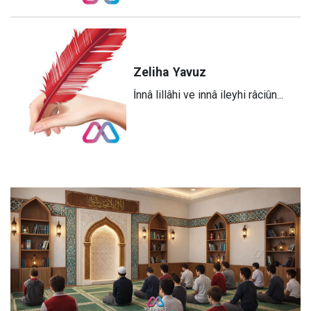
Zeliha
Yavuz
​İnnâ lillâhi ve innâ ileyhi râciûn...