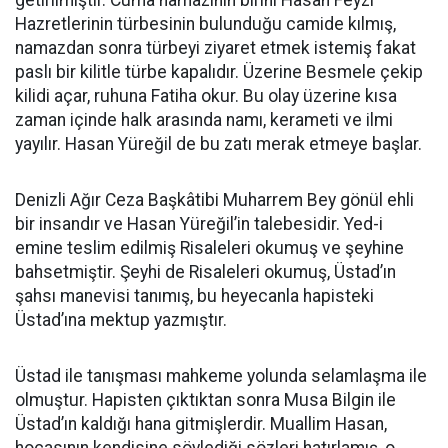
getirilmiştir. Cuma namazının birini Hasan Feyzi
Hazretlerinin türbesinin bulunduğu camide kılmış,
namazdan sonra türbeyi ziyaret etmek istemiş fakat
paslı bir kilitle türbe kapalıdır. Üzerine Besmele çekip
kilidi açar, ruhuna Fatiha okur. Bu olay üzerine kısa
zaman içinde halk arasında namı, kerameti ve ilmi
yayılır. Hasan Yüreğil de bu zatı merak etmeye başlar.
Denizli Ağır Ceza Başkâtibi Muharrem Bey gönül ehli
bir insandır ve Hasan Yüreğil’in talebesidir. Yed-i
emine teslim edilmiş Risaleleri okumuş ve şeyhine
bahsetmiştir. Şeyhi de Risaleleri okumuş, Üstad’ın
şahsı manevisi tanımış, bu heyecanla hapisteki
Üstad’ına mektup yazmıştır.
Üstad ile tanışması mahkeme yolunda selamlaşma ile
olmuştur. Hapisten çıktıktan sonra Musa Bilgin ile
Üstad’ın kaldığı hana gitmişlerdir. Muallim Hasan,