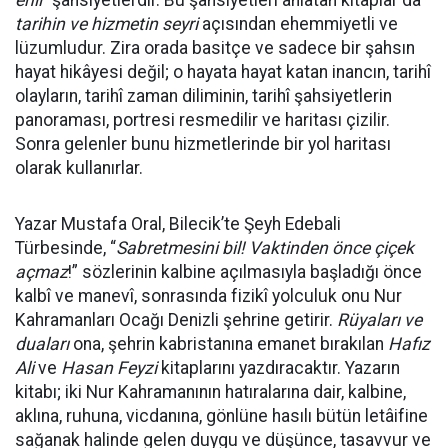
ehli
” şahsiyetlerdir. Bu şahsiyetleri anlatan kitaplar da
tarihin ve hizmetin seyri
açısından ehemmiyetli ve
lüzumludur. Zira orada basitçe ve sadece bir şahsın
hayat hikâyesi değil; o hayata hayat katan inancın, tarihî
olayların, tarihî zaman diliminin, tarihî şahsiyetlerin
panoraması, portresi resmedilir ve haritası çizilir.
Sonra gelenler bunu hizmetlerinde bir yol haritası
olarak kullanırlar.
Yazar Mustafa Oral, Bilecik’te Şeyh Edebali
Türbesinde, “
Sabretmesini bil! Vaktinden önce çiçek
açmaz
!” sözlerinin kalbine açılmasıyla başladığı önce
kalbî ve manevî, sonrasında fizikî yolculuk onu Nur
Kahramanları Ocağı Denizli şehrine getirir.
Rüyaları ve
duaları
ona, şehrin kabristanına emanet bırakılan
Hafız
Ali
ve
Hasan Feyzi
kitaplarını yazdıracaktır. Yazarın
kitabı; iki Nur Kahramanının hatıralarına dair, kalbine,
aklına, ruhuna, vicdanına, gönlüne hasılı bütün letâifine
sağanak halinde gelen duygu ve düşünce, tasavvur ve