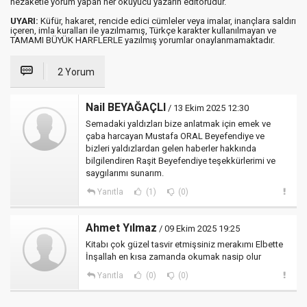
nezaketle yorum yapan her okuyucu yazarın editörüdür.
UYARI:
Küfür, hakaret, rencide edici cümleler veya imalar, inançlara saldırı
içeren, imla kuralları ile yazılmamış, Türkçe karakter kullanılmayan ve
TAMAMI BÜYÜK HARFLERLE yazılmış yorumlar onaylanmamaktadır.
2 Yorum
Nail BEYAĞAÇLI
/ 13 Ekim 2025 12:30
Semadaki yaldızları bize anlatmak için emek ve
çaba harcayan Mustafa ORAL Beyefendiye ve
bizleri yaldızlardan gelen haberler hakkında
bilgilendiren Raşit Beyefendiye teşekkürlerimi ve
saygılarımı sunarım.
Yanıtla
(1)
(0)
Ahmet Yılmaz
/ 09 Ekim 2025 19:25
Kitabı çok güzel tasvir etmişsiniz merakımı Elbette
İnşallah en kısa zamanda okumak nasip olur
Yanıtla
(0)
(0)