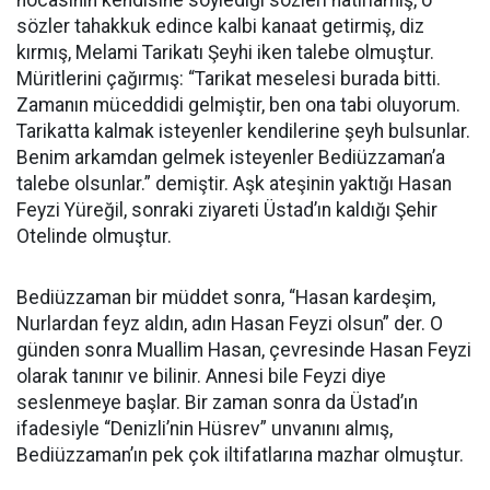
hocasının kendisine söylediği sözleri hatırlamış, o
sözler tahakkuk edince kalbi kanaat getirmiş, diz
kırmış, Melami Tarikatı Şeyhi iken talebe olmuştur.
Müritlerini çağırmış: “Tarikat meselesi burada bitti.
Zamanın müceddidi gelmiştir, ben ona tabi oluyorum.
Tarikatta kalmak isteyenler kendilerine şeyh bulsunlar.
Benim arkamdan gelmek isteyenler Bediüzzaman’a
talebe olsunlar.” demiştir. Aşk ateşinin yaktığı Hasan
Feyzi Yüreğil, sonraki ziyareti Üstad’ın kaldığı Şehir
Otelinde olmuştur.
Bediüzzaman bir müddet sonra, “Hasan kardeşim,
Nurlardan feyz aldın, adın Hasan Feyzi olsun” der. O
günden sonra Muallim Hasan, çevresinde Hasan Feyzi
olarak tanınır ve bilinir. Annesi bile Feyzi diye
seslenmeye başlar. Bir zaman sonra da Üstad’ın
ifadesiyle “Denizli’nin Hüsrev” unvanını almış,
Bediüzzaman’ın pek çok iltifatlarına mazhar olmuştur.