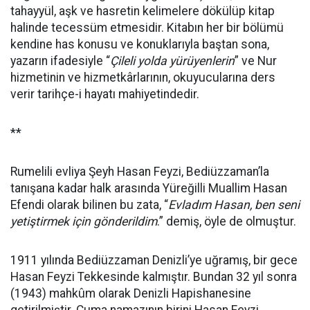
tahayyül, aşk ve hasretin kelimelere dökülüp kitap
halinde tecessüm etmesidir. Kitabın her bir bölümü
kendine has konusu ve konuklarıyla baştan sona,
yazarın ifadesiyle “
Çileli yolda yürüyenlerin
” ve Nur
hizmetinin ve hizmetkârlarının, okuyucularına ders
verir tarihçe-i hayatı mahiyetindedir.
**
Rumelili evliya Şeyh Hasan Feyzi, Bediüzzaman’la
tanışana kadar halk arasında Yüreğilli Muallim Hasan
Efendi olarak bilinen bu zata, “
Evladım Hasan, ben seni
yetiştirmek için gönderildim
.” demiş, öyle de olmuştur.
1911 yılında Bediüzzaman Denizli’ye uğramış, bir gece
Hasan Feyzi Tekkesinde kalmıştır. Bundan 32 yıl sonra
(1943) mahkûm olarak Denizli Hapishanesine