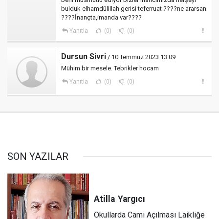
bulduk elhamdülillah gerisi teferruat ????ne ararsan
????İnançta,imanda var????️
Yanıtla
(0)
(0)
Dursun Sivri
/ 10 Temmuz 2023 13:09
Mühim bir mesele. Tebrikler hocam
Yanıtla
(0)
(0)
SON YAZILAR
Atilla
Yargıcı
Okullarda Cami Açılması Laikliğe