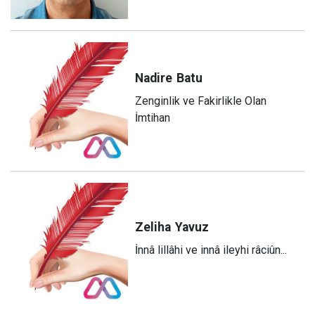
Nadire
Batu
Zenginlik ve Fakirlikle Olan
İmtihan
Zeliha
Yavuz
​İnnâ lillâhi ve innâ ileyhi râciûn...