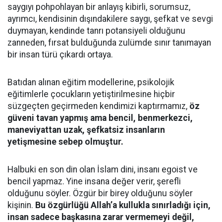
saygıyı pohpohlayan bir anlayış kibirli, sorumsuz,
ayrımcı, kendisinin dışındakilere saygı, şefkat ve sevgi
duymayan, kendinde tanrı potansiyeli olduğunu
zanneden, fırsat bulduğunda zulümde sınır tanımayan
bir insan türü çıkardı ortaya.
Batıdan alınan eğitim modellerine, psikolojik
eğitimlerle çocukların yetiştirilmesine hiçbir
süzgeçten geçirmeden kendimizi kaptırmamız,
öz
güveni tavan yapmış ama bencil, benmerkezci,
maneviyattan uzak, şefkatsiz insanların
yetişmesine sebep olmuştur.
Halbuki en son din olan İslam dini, insanı egoist ve
bencil yapmaz. Yine insana değer verir, şerefli
olduğunu söyler. Özgür bir birey olduğunu söyler
kişinin.
Bu özgürlüğü Allah’a kullukla sınırladığı için,
insan sadece başkasına zarar vermemeyi değil,