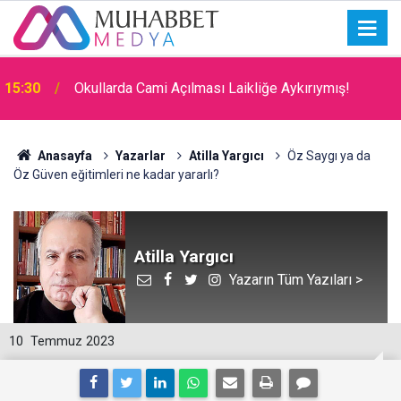
15:30
Okullarda Cami Açılması Laikliğe Aykırıymış!
Anasayfa
Yazarlar
Atilla Yargıcı
Öz Saygı ya da
Öz Güven eğitimleri ne kadar yararlı?
Atilla Yargıcı
Yazarın Tüm Yazıları >
10
Temmuz 2023