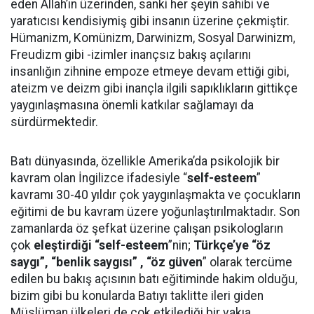
eden Allah’ın üzerinden, sanki her şeyin sahibi ve
yaratıcısı kendisiymiş gibi insanın üzerine çekmiştir.
Hümanizm, Komünizm, Darwinizm, Sosyal Darwinizm,
Freudizm gibi -izimler inançsız bakış açılarını
insanlığın zihnine empoze etmeye devam ettiği gibi,
ateizm ve deizm gibi inançla ilgili sapıklıkların gittikçe
yaygınlaşmasına önemli katkılar sağlamayı da
sürdürmektedir.
Batı dünyasında, özellikle Amerika’da psikolojik bir
kavram olan İngilizce ifadesiyle “
self-esteem
”
kavramı 30-40 yıldır çok yaygınlaşmakta ve çocukların
eğitimi de bu kavram üzere yoğunlaştırılmaktadır. Son
zamanlarda öz şefkat üzerine çalışan psikologların
çok
eleştirdiği “self-esteem
”nin;
Türkçe’ye “öz
saygı”, “benlik saygısı” , “öz güven
” olarak tercüme
edilen bu bakış açısının batı eğitiminde hakim olduğu,
bizim gibi bu konularda Batıyı taklitte ileri giden
Müslüman ülkeleri de çok etkilediği bir vakıa.