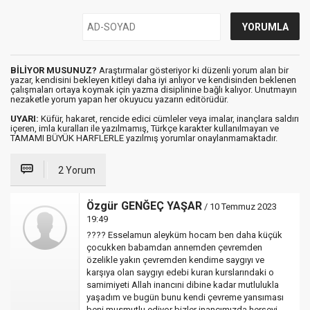
BİLİYOR MUSUNUZ?
Araştırmalar gösteriyor ki düzenli yorum alan bir
yazar, kendisini bekleyen kitleyi daha iyi anlıyor ve kendisinden beklenen
çalışmaları ortaya koymak için yazma disiplinine bağlı kalıyor. Unutmayın
nezaketle yorum yapan her okuyucu yazarın editörüdür.
UYARI:
Küfür, hakaret, rencide edici cümleler veya imalar, inançlara saldırı
içeren, imla kuralları ile yazılmamış, Türkçe karakter kullanılmayan ve
TAMAMI BÜYÜK HARFLERLE yazılmış yorumlar onaylanmamaktadır.
2 Yorum
Özgür GENĞEÇ YAŞAR
/ 10 Temmuz 2023
19:49
???? Esselamun aleyküm hocam ben daha küçük
çocukken babamdan annemden çevremden
özelikle yakın çevremden kendime saygıyı ve
karşıya olan saygıyı edebi kuran kurslarındaki o
samimiyeti Allah inancıni dibine kadar mutlulukla
yaşadım ve bugün bunu kendi çevreme yansıması
beni musmutlu ediyor bizler inancımızda herşeyi