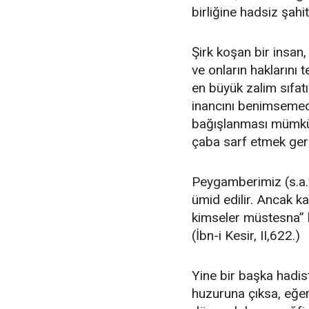
birliğine hadsiz şahit
Şirk koşan bir insan,
ve onların haklarını 
en büyük zalim sıfat
inancını benimsemed
bağışlanması mümkün
çaba sarf etmek gere
Peygamberimiz (s.a.v
ümid edilir. Ancak k
kimseler müstesna” 
(İbn-i Kesir, II,622.)
Yine bir başka hadist
huzuruna çıksa, eğer