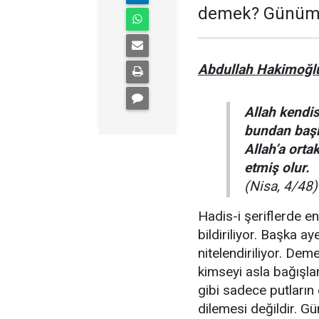
demek? Günümü
Abdullah Hakimoğl
Allah kendi
bundan başka
Allah’a orta
etmiş olur.
(Nisa, 4/48)
Hadis-i şeriflerde e
bildiriliyor. Başka a
nitelendiriliyor. Deme
kimseyi asla bağışla
gibi sadece putların
dilemesi değildir. G