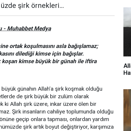
zde şirk örnekleri…
u - Muhabbet Medya
sine ortak koşulmasını asla bağışlamaz;
sını dilediği kimse için bağışlar.
k koşan kimse büyük bir günah ile iftira
Al
Ha
n büyük günahın Allah’a şirk koşmak olduğu
yetlerde de şirk büyük bir zulüm olarak
k ki Allah şirk üzere, inkar üzere ölen bir
maz. Şirk insanların cahiliye toplumunda olduğu
 önüne geçip onlara tapması, onlardan yardım
ünümüzde şirk artık boyut değiştiriyor, karşımıza