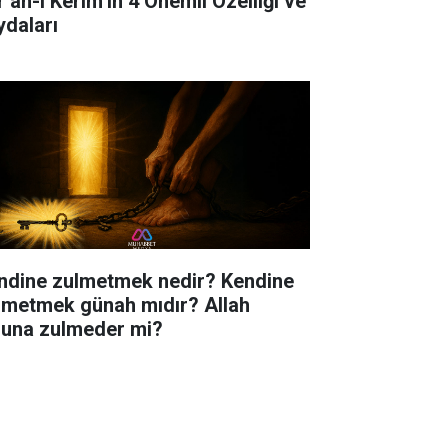
r’an-ı Kerim’in 4 Önemli Özelliği ve
ydaları
ndine zulmetmek nedir? Kendine
lmetmek günah mıdır? Allah
luna zulmeder mi?