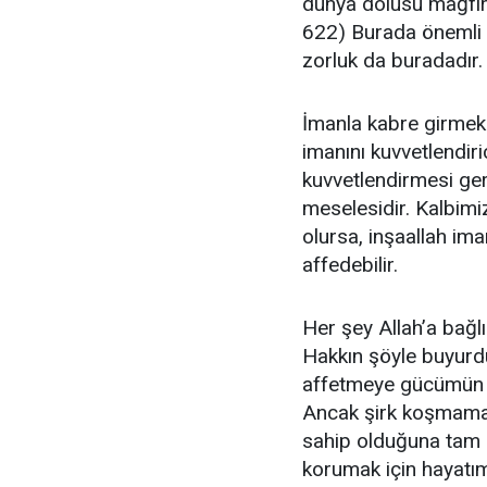
dünya dolusu mağfiret
622) Burada önemli o
zorluk da buradadır.
İmanla kabre girmek 
imanını kuvvetlendiri
kuvvetlendirmesi ger
meselesidir. Kalbimiz
olursa, inşaallah ima
affedebilir.
Her şey Allah’a bağl
Hakkın şöyle buyurd
affetmeye gücümün ye
Ancak şirk koşmaması
sahip olduğuna tam o
korumak için hayatım