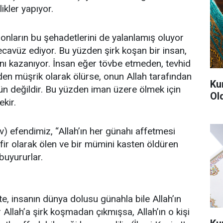
likler yapıyor.
 onların bu şehadetlerini de yalanlamış oluyor
tecavüz ediyor. Bu yüzden şirk koşan bir insan,
ını kazanıyor. İnsan eğer tövbe etmeden, tevhid
en müşrik olarak ölürse, onun Allah tarafından
Ku
 değildir. Bu yüzden iman üzere ölmek için
Ol
kir.
) efendimiz, “Allah’ın her günahı affetmesi
afir olarak ölen ve bir mümini kasten öldüren
buyururlar.
e, insanın dünya dolusu günahla bile Allah’ın
 Allah’a şirk koşmadan çıkmışsa, Allah’ın o kişi