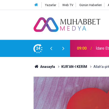
Yazarlar
Web TV
Günün Haberleri
e Aykırıymış!
24
09:00
İdare E
Anasayfa
KUR’AN-I KERİM
Allah'a şi