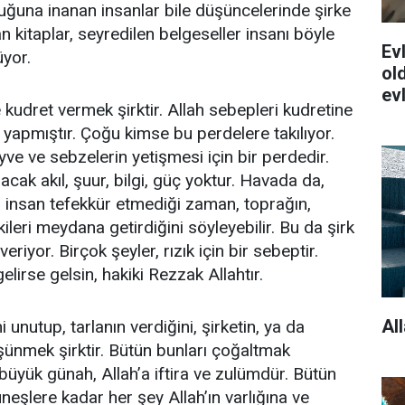
duğuna inanan insanlar bile düşüncelerinde şirke
n kitaplar, seyredilen belgeseller insanı böyle
Evl
üyor.
old
ev
 kudret vermek şirktir. Allah sebepleri kudretine
 yapmıştır. Çoğu kimse bu perdelere takılıyor.
yve ve sebzelerin yetişmesi için bir perdedir.
cak akıl, şuur, bilgi, güç yoktur. Havada da,
 insan tefekkür etmediği zaman, toprağın,
ileri meydana getirdiğini söyleyebilir. Bu da şirk
veriyor. Birçok şeyler, rızık için bir sebeptir.
elirse gelsin, hakiki Rezzak Allahtır.
Al
ni unutup, tarlanın verdiğini, şirketin, ya da
üşünmek şirktir. Bütün bunları çoğaltmak
üyük günah, Allah’a iftira ve zulümdür. Bütün
neşlere kadar her şey Allah’ın varlığına ve