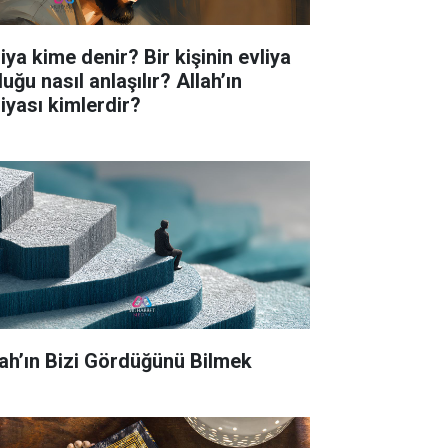
iya kime denir? Bir kişinin evliya
uğu nasıl anlaşılır? Allah’ın
liyası kimlerdir?
lah’ın Bizi Gördüğünü Bilmek