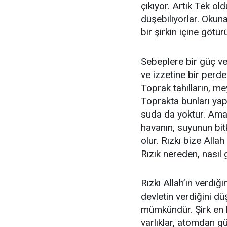
çıkıyor. Artık Tek ol
düşebiliyorlar. Okuna
bir şirkin içine götür
Sebeplere bir güç ve
ve izzetine bir perde
Toprak tahılların, me
Toprakta bunları yapa
suda da yoktur. Ama
havanın, suyunun bitk
olur. Rızkı bize Allah 
Rızık nereden, nasıl g
Rızkı Allah’ın verdiği
devletin verdiğini d
mümkündür. Şirk en b
varlıklar, atomdan gü