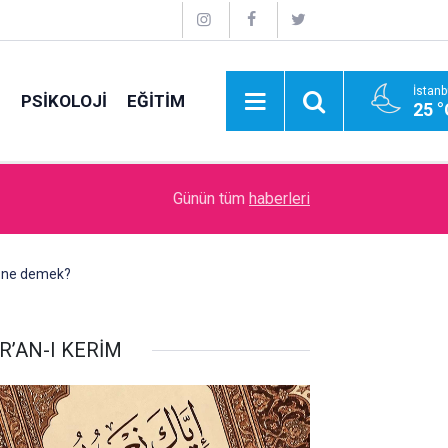
İstanb
E
PSİKOLOJİ
EĞİTİM
25 °
11:48
Bir can kardeşin ardından…
Günün tüm
haberleri
si ne demek?
R’AN-I KERİM