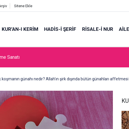
Arşiv
Sitene Ekle
KUR’AN-I KERİM
HADİS-İ ŞERİF
RİSALE-İ NUR
AİL
tme Sanatı
rk koşmanın günahı nedir? Allah’ın şirk dışında bütün günahları affetme
KU