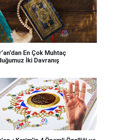
r’an’dan En Çok Muhtaç
duğumuz İki Davranış