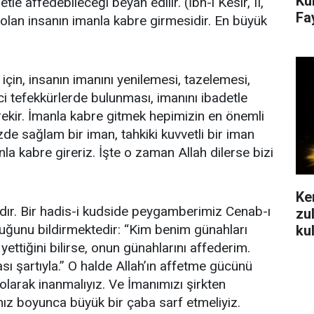
Ku
le affedebileceği beyan edilir. (İbn-i Kesir, II,
Fa
lan insanın imanla kabre girmesidir. En büyük
için, insanın imanını yenilemesi, tazelemesi,
ci tefekkürlerde bulunması, imanını ibadetle
ekir. İmanla kabre gitmek hepimizin en önemli
de sağlam bir iman, tahkiki kuvvetli bir iman
nla kabre gireriz. İşte o zaman Allah dilerse bizi
Ke
ıdır. Bir hadis-i kudside peygamberimiz Cenab-ı
zu
uğunu bildirmektedir: “Kim benim günahları
ku
ttiğini bilirse, onun günahlarını affederim.
 şartıyla.” O halde Allah’ın affetme gücünü
larak inanmalıyız. Ve İmanımızı şirkten
ız boyunca büyük bir çaba sarf etmeliyiz.