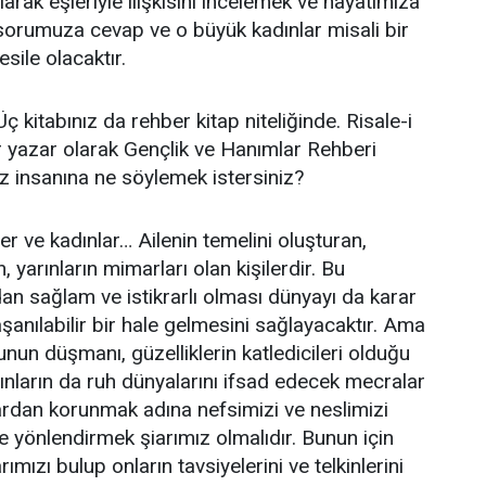
olarak eşleriyle ilişkisini incelemek ve hayatımıza
sorumuza cevap ve o büyük kadınlar misali bir
ile olacaktır.
ç kitabınız da rehber kitap niteliğinde. Risale-i
 yazar olarak Gençlik ve Hanımlar Rehberi
insanına ne söylemek istersiniz?
r ve kadınlar… Ailenin temelini oluşturan,
, yarınların mimarları olan kişilerdir. Bu
an sağlam ve istikrarlı olması dünyayı da karar
şanılabilir bir hale gelmesini sağlayacaktır. Ama
unun düşmanı, güzelliklerin katledicileri olduğu
dınların da ruh dünyalarını ifsad edecek mecralar
ardan korunmak adına nefsimizi ve neslimizi
e yönlendirmek şiarımız olmalıdır. Bunun için
ızı bulup onların tavsiyelerini ve telkinlerini