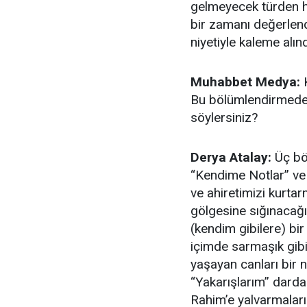
gelmeyecek türden ha
bir zamanı değerlen
niyetiyle kaleme alınd
Muhabbet Medya:
K
Bu bölümlendirmeden 
söylersiniz?
Derya Atalay:
Üç böl
“Kendime Notlar” ve 
ve ahiretimizi kurt
gölgesine sığınacağ
(kendim gibilere) bi
içimde sarmaşık gibi
yaşayan canları bir 
“Yakarışlarım” dard
Rahim’e yalvarmalar