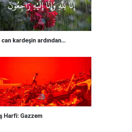
r can kardeşin ardından…
ş Harfi: Gazzem