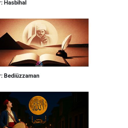
r: Hasbihal
ir: Bediüzzaman