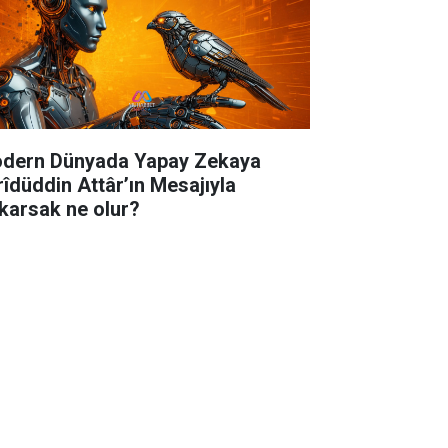
dern Dünyada Yapay Zekaya
rîdüddin Attâr’ın Mesajıyla
karsak ne olur?