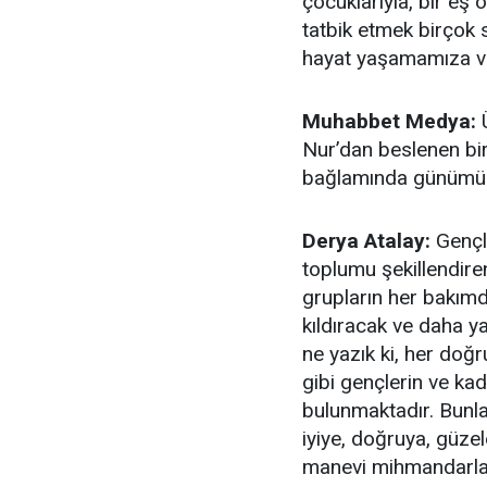
çocuklarıyla, bir eş 
tatbik etmek birçok 
hayat yaşamamıza ves
Muhabbet Medya:
Ü
Nur’dan beslenen bir
bağlamında günümüz 
Derya Atalay:
Gençle
toplumu şekillendiren
grupların her bakımd
kıldıracak ve daha ya
ne yazık ki, her doğr
gibi gençlerin ve ka
bulunmaktadır. Bunl
iyiye, doğruya, güzel
manevi mihmandarlarım