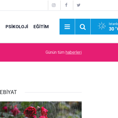
İstanb
E
PSİKOLOJİ
EĞİTİM
30 °
09:00
İdare Etme Sanatı
Günün tüm
haberleri
EBİYAT