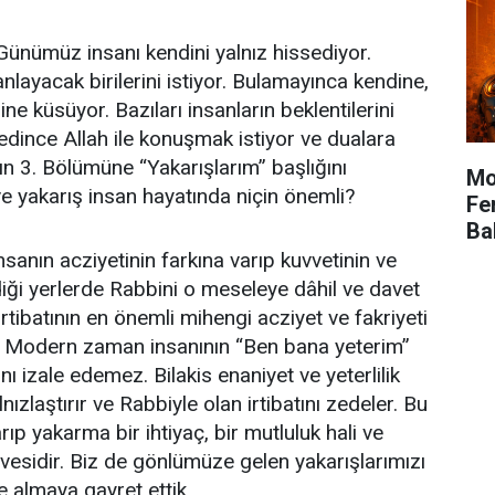
ünümüz insanı kendini yalnız hissediyor.
layacak birilerini istiyor. Bulamayınca kendine,
ne küsüyor. Bazıları insanların beklentilerini
 edince Allah ile konuşmak istiyor ve dualara
ın 3. Bölümüne “Yakarışlarım” başlığını
Mo
 yakarış insan hayatında niçin önemli?
Fe
Ba
sanın acziyetinin farkına varıp kuvvetinin ve
iği yerlerde Rabbini o meseleye dâhil ve davet
 irtibatının en önemli mihengi acziyet ve fakriyeti
 Modern zaman insanının “Ben bana yeterim”
ını izale edemez. Bilakis enaniyet ve yeterlilik
nızlaştırır ve Rabbiyle olan irtibatını zedeler. Bu
p yakarma bir ihtiyaç, bir mutluluk hali ve
rvesidir. Biz de gönlümüze gelen yakarışlarımızı
 almaya gayret ettik.