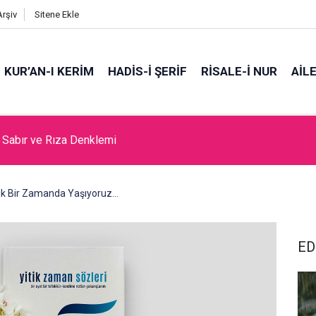
Arşiv
Sitene Ekle
KUR’AN-I KERİM
HADİS-İ ŞERİF
RİSALE-İ NUR
AİL
da Cami Açılması Laikliğe Aykırıymış!
tik Bir Zamanda Yaşıyoruz…
ED