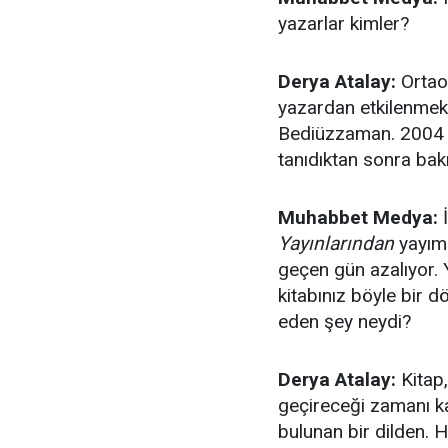
yazarlar kimler?
Derya Atalay:
Ortao
yazardan etkilenmekl
Bediüzzaman. 2004 y
tanıdıktan sonra bak
Muhabbet Medya:
İ
Yayınlarından
yayıml
geçen gün azalıyor. Y
kitabınız böyle bir 
eden şey neydi?
Derya Atalay:
Kitap,
geçireceği zamanı ka
bulunan bir dilden. 