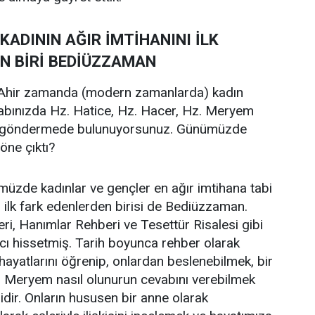
ADININ AĞIR İMTİHANINI İLK
N BİRİ BEDİÜZZAMAN
hir zamanda (modern zamanlarda) kadın
tabınızda Hz. Hatice, Hz. Hacer, Hz. Meryem
ara göndermede bulunuyorsunuz. Günümüzde
öne çıktı?
zde kadınlar ve gençler en ağır imtihana tabi
u ilk fark edenlerden birisi de Bediüzzaman.
eri, Hanımlar Rehberi ve Tesettür Risalesi gibi
acı hissetmiş. Tarih boyunca rehber olarak
 hayatlarını öğrenip, onlardan beslenebilmek, bir
ir Meryem nasıl olunurun cevabını verebilmek
dir. Onların hususen bir anne olarak