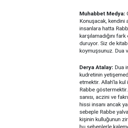
Muhabbet Medya:
G
Konuşacak, kendini an
insanlara hatta Rabbi
karşılamadığını fark
duruyor. Siz de kitab
koymuşsunuz. Dua ve
Derya Atalay:
Dua in
kudretinin yetişemed
etmektir. Allah’la kul
Rabbe göstermektir.
sanısı, aczini ve fakr
hissi insanı ancak yal
sebeple Rabbe yalvarı
kişinin kulluğunun zi
bu sebeplerle kaleme