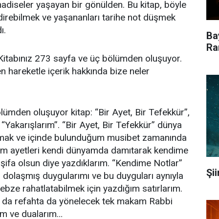
diseler yaşayan bir gönülden. Bu kitap, böyle
direbilmek ve yaşananları tarihe not düşmek
ı.
Ba
Ra
itabınız 273 sayfa ve üç bölümden oluşuyor.
hareketle içerik hakkında bize neler
ümden oluşuyor kitap: “Bir Ayet, Bir Tefekkür”,
“Yakarışlarım”. “Bir Ayet, Bir Tefekkür” dünya
armak ve içinde bulunduğum musibet zamanında
ım ayetleri kendi dünyamda damıtarak kendime
r şifa olsun diye yazdıklarım. “Kendime Notlar”
Şi
 dolaşmış duygularımı ve bu duyguları aynıyla
nebze rahatlatabilmek için yazdığım satırlarım.
a da refahta da yönelecek tek makam Rabbi
ım ve dualarım…