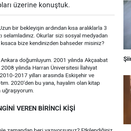
pları üzerine konuştuk.
zun bir bekleyişin ardından kısa aralıklarla 3
ızı selamladınız. Okurlar sizi sosyal medyadan
 kısaca bize kendinizden bahseder misiniz?
Şi
Ankara doğumluyum. 2001 yılında Akçaabat
 2008 yılında Harran Üniversitesi İlahiyat
. 2010-2017 yılları arasında Eskişehir ve
ptım. 2020’den bu yana, hayalim olan kitap
a uğraşıyorum.
GİNİ VEREN BİRİNCİ KİŞİ
e zamandan beri yazıyorsunuz? Etkilendiğiniz