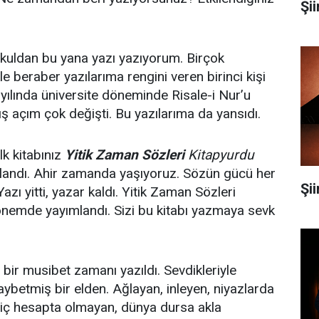
Şii
kuldan bu yana yazı yazıyorum. Birçok
e beraber yazılarıma rengini veren birinci kişi
ılında üniversite döneminde Risale-i Nur’u
ış açım çok değişti. Bu yazılarıma da yansıdı.
lk kitabınız
Yitik Zaman Sözleri
Kitapyurdu
andı. Ahir zamanda yaşıyoruz. Sözün gücü her
Şi
azı yitti, yazar kaldı. Yitik Zaman Sözleri
dönemde yayımlandı. Sizi bu kitabı yazmaya sevk
 bir musibet zamanı yazıldı. Sevdikleriyle
ybetmiş bir elden. Ağlayan, inleyen, niyazlarda
Hiç hesapta olmayan, dünya dursa akla