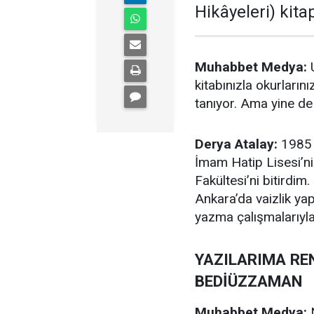
Hikâyeleri) kita
Muhabbet Medya:
U
kitabınızla okurların
tanıyor. Ama yine de
Derya Atalay:
1985 
İmam Hatip Lisesi’ni
Fakültesi’ni bitirdim
Ankara’da vaizlik ya
yazma çalışmalarıyl
YAZILARIMA REN
BEDİÜZZAMAN
Muhabbet Medya:
N