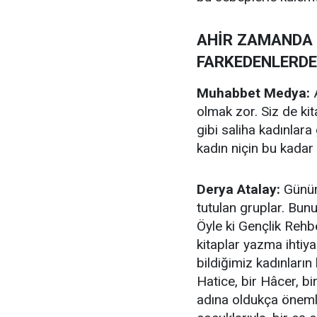
AHİR ZAMANDA K
FARKEDENLERDE
Muhabbet Medya:
A
olmak zor. Siz de ki
gibi saliha kadınl
kadın niçin bu kadar 
Derya Atalay:
Günümü
tutulan gruplar. Bun
Öyle ki Gençlik Rehb
kitaplar yazma ihtiy
bildiğimiz kadınların
Hatice, bir Hâcer, b
adına oldukça önemli