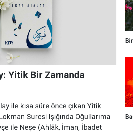
Bi
y: Yitik Bir Zamanda
ay ile kısa süre önce çıkan Yitik
Lokman Suresi Işığında Oğullarıma
Ba
yşe ile Neşe (Ahlâk, İman, İbadet