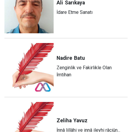
Ali
Sarıkaya
İdare Etme Sanatı
Nadire
Batu
Zenginlik ve Fakirlikle Olan
İmtihan
Zeliha
Yavuz
​İnnâ lillâhi ve innâ ileyhi râciûn...