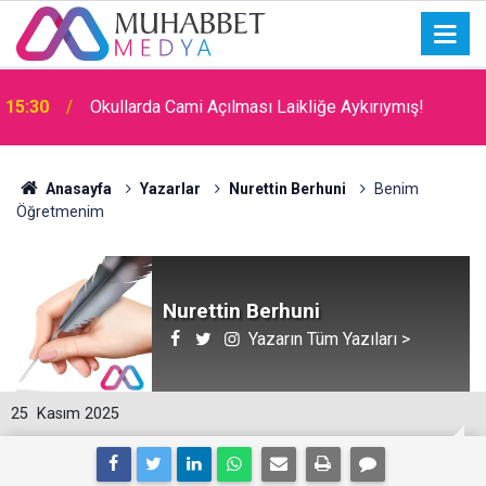
15:30
Okullarda Cami Açılması Laikliğe Aykırıymış!
09:00
İdare Etme Sanatı
Anasayfa
Yazarlar
Nurettin Berhuni
Benim
Öğretmenim
Nurettin Berhuni
Yazarın Tüm Yazıları >
25
Kasım 2025