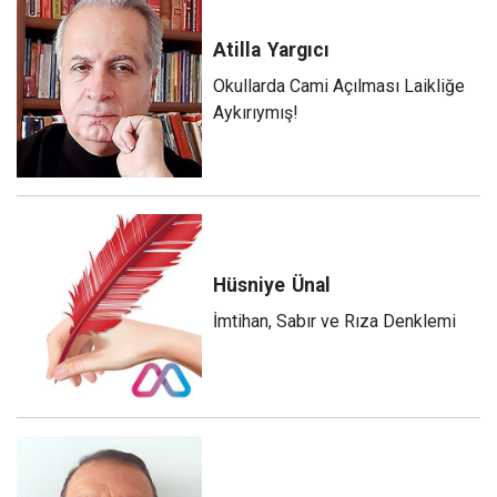
Atilla
Yargıcı
Okullarda Cami Açılması Laikliğe
Aykırıymış!
Hüsniye
Ünal
İmtihan, Sabır ve Rıza Denklemi