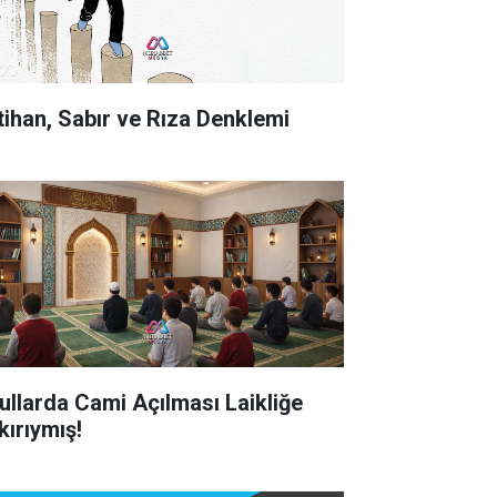
tihan, Sabır ve Rıza Denklemi
ullarda Cami Açılması Laikliğe
kırıymış!