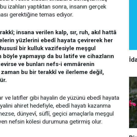
 bu izahları yaptıktan sonra, insanın gerçek
ması gerektiğine temas ediyor.
kkî; insana verilen kalp, sır, ruh, akıl hattâ
elerin yüzlerini ebedî hayata çevirerek her
 hususî bir kulluk vazifesiyle meşgul
n böyle yapmayıp da bu latife ve cihazların
İd
çevirse ve bunları nefs-i emmârenin
zaman bu bir terakkî ve ilerleme değil,
ür.
r ve latifler gibi hayalin de yüzünü ebedî hayata
yalini ahiret hedefiyle, ebedî hayatı kazanma
zse, dünyevî, süflî, geçici amaçlarla meşgul
eyen nefsin kölesi durumuna getirmiş olur.