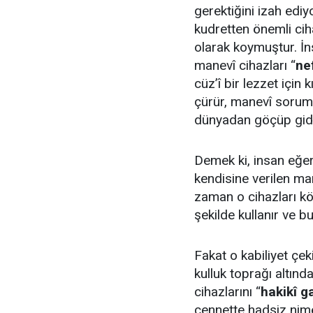
gerektiğini izah edi
kudretten önemli ci
olarak koymuştur. İn
manevî cihazları “
ne
cüz’î bir lezzet için 
çürür, manevî sorum
dünyadan göçüp gid
Demek ki, insan eğer
kendisine verilen ma
zaman o cihazları köt
şekilde kullanır ve 
Fakat o kabiliyet çeki
kulluk toprağı altınd
cihazlarını “
hakikî g
cennette hadsiz nim