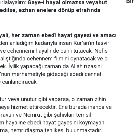
Bi
ırlalayalım:
Gaye-i hayal olmazsa veyahut
 edilse, ezhan enelere dönüp etrafında
yali, her zaman ebedî hayat gayesi ve amacı
den anladığım kadarıyla insan Kur’an’ın tasvir
t ve cehennemi hayalinde canlı tutacak. Nefis
alıştığında cehennem filmini oynatacak ve o
k. İyilik yapacağı zaman da Allah rızasını
O’nun merhametiyle gideceği ebedî cennet
e canlandıracak.
ur veya unutur gibi yaparsa, o zaman zihin
eneye hizmet ettirecektir. Ene burada inanca ve
iravun ve Nemrut gibi şahısları temsil
en hayaline ebedi hayat gayesini koymayan
şma, nemrutlaşma tehlikesi bulunmaktadır.