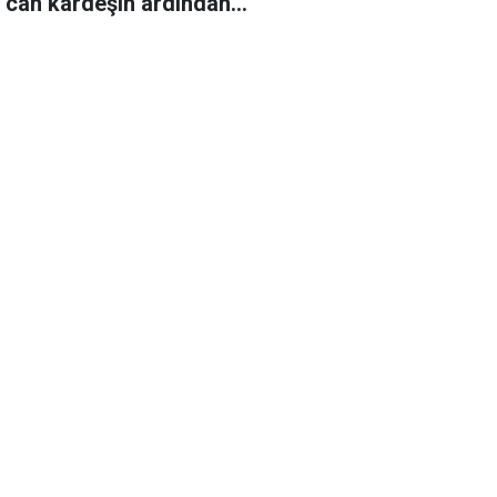
r can kardeşin ardından…