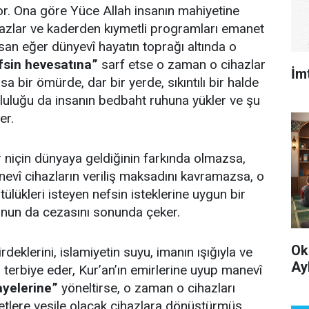
yor. Ona göre Yüce Allah insanın mahiyetine
hazlar ve kaderden kıymetli programları emanet
san eğer dünyevî hayatın toprağı altında o
fsin hevesatına”
sarf etse o zaman o cihazlar
İm
kısa bir ömürde, dar bir yerde, sıkıntılı bir halde
luluğu da insanın bedbaht ruhuna yükler ve şu
er.
 niçin dünyaya geldiğinin farkında olmazsa,
nevî cihazların veriliş maksadını kavramazsa, o
ülükleri isteyen nefsin isteklerine uygun bir
bunun da cezasını sonunda çeker.
Ok
rdeklerini, islamiyetin suyu, imanın ışığıyla ve
Ay
a terbiye eder, Kur’an’ın emirlerine uyup manevî
ayelerine”
yöneltirse, o zaman o cihazları
etlere vesile olacak cihazlara dönüştürmüş