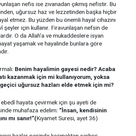
unlaşan nefis ise zıvanadan çıkmış nefistir. Bu
inden, uğursuz haz ve lezzetinden başka hiçbir
yal etmez. Bu yüzden bu önemli hayal cihazını
 şeyler için kullanır. Firavunlaşan nefsin de
 vardır. O da Allah’a ve mukaddeslere isyan
 hayat yaşamak ve hayalinde bunlara göre
dır.
rmalı:
Benim hayalimin gayesi nedir?
Acaba
atı kazanmak için mi kullanıyorum, yoksa
geçici uğursuz hazları elde etmek için mi?
 ebedî hayata çevirmek için şu ayeti de
esinde muhafaza edelim:
“İnsan, kendisinin
ını mı sanır!”(
Kıyamet Suresi, ayet 36)
geçici hazlar peşinde koşmaktan sarhoş