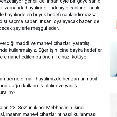
nzetiliyor genellikle. İnsan öyle bir gaye sahibi
her zamanda hayalinde iradesiyle canlandıracak.
le hayalinde en büyük hedefi canlandırmazsa,
 dışı saçma sapan, insanı oyalayacak bazen de
edecek şeylerle meşgul eder.
verdiği maddî ve manevî cihazları yaratılış
nda kullanmalıyız. Eğer işin içine başka hedefler
e emanet edilen bu önemli cihazı kötüye
l amacı ne olmalı, hayalimizde her zaman nasıl
z onu doğru kullanmış olalım ve yanlış
uralım?
alan 23. Söz’ün ikinci Mebhas’ının İkinci
î, insanın manevî cihazlarını nasıl kullanması