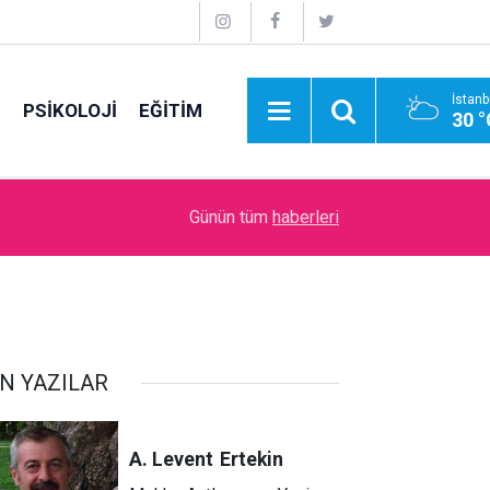
İstanb
E
PSİKOLOJİ
EĞİTİM
30 °
09:00
İdare Etme Sanatı
Günün tüm
haberleri
N YAZILAR
A. Levent
Ertekin