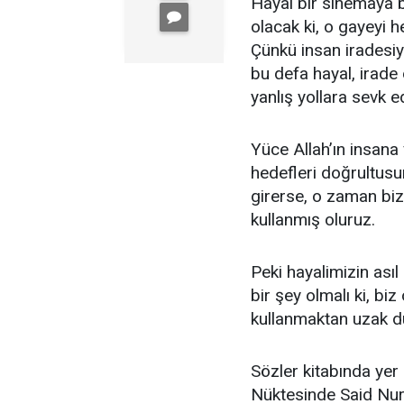
Hayal bir sinemaya be
olacak ki, o gayeyi 
Çünkü insan iradesiy
bu defa hayal, irade
yanlış yollara sevk 
Yüce Allah’ın insana 
hedefleri doğrultusu
girerse, o zaman biz
kullanmış oluruz.
Peki hayalimizin ası
bir şey olmalı ki, bi
kullanmaktan uzak d
Sözler kitabında yer 
Nüktesinde Said Nurs