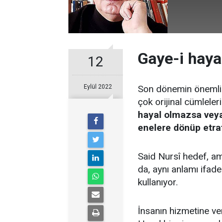
Gaye-i haya
12
Eylül 2022
Son dönemin önemli 
çok orijinal cümleler
hayal olmazsa veya
enelere dönüp etraf
Said Nursî hedef, am
da, aynı anlamı ifad
kullanıyor.
İnsanın hizmetine ver