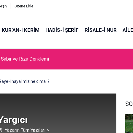
Arşiv
Sitene Ekle
KUR’AN-I KERİM
HADİS-İ ŞERİF
RİSALE-İ NUR
AİL
da Cami Açılması Laikliğe Aykırıymış!
Gaye-i hayalimiz ne olmalı?
SO
 Yargıcı
Yazarın Tüm Yazıları >