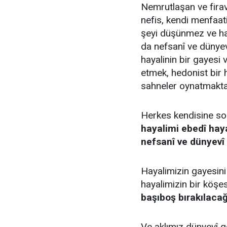
Nemrutlaşan ve firav
nefis, kendi menfaat
şeyi düşünmez ve ha
da nefsanî ve dünyevî
hayalinin bir gayesi
etmek, hedonist bir
sahneler oynatmakta
Herkes kendisine so
hayalimi ebedî hay
nefsanî ve dünyevî 
Hayalimizin gayesini
hayalimizin bir köş
başıboş bırakılacağ
Ve aklımız dünyevî 