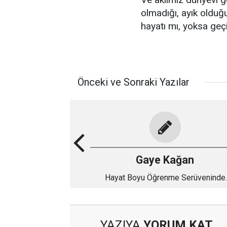
olmadığı, ayık oldu
hayatı mı, yoksa geçi
Önceki ve Sonraki Yazılar
Gaye Kağan
Hayat Boyu Öğrenme Serüveninde
Toplumsallaşma Merkezleri (Okullar
Açılıyor..
YAZIYA
YORUM KAT