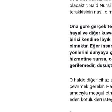
olacaktır. Said Nursî
terakkisinin nasıl ol
Ona göre gerçek tera
hayal ve diğer kuvv
birisi kendine lâyık
olmaktır. Eğer insa
yönlerini dünyaya 
hizmetine sunsa, o 
gerilemedir, düşüşt
O halde diğer cihazla
çevirmek gerekir. Ha
amacıyla meşgul etme
eder, kötülükleri ist