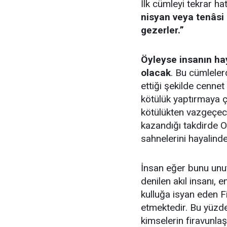
İlk cümleyi tekrar hat
nisyan veya tenâsi
gezerler.”
Öyleyse insanın ha
olacak
. Bu cümleler
ettiği şekilde cenne
kötülük yaptırmaya ç
kötülükten vazgeçece
kazandığı takdirde 
sahnelerini hayalind
İnsan eğer bunu unut
denilen akıl insanı, 
kulluğa isyan eden F
etmektedir. Bu yüzd
kimselerin firavunla