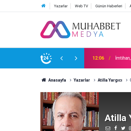
Yazarlar
Web TV
Günün Haberleri
24
15:30
Okullar
Anasayfa
Yazarlar
Atilla Yargıcı
Atilla