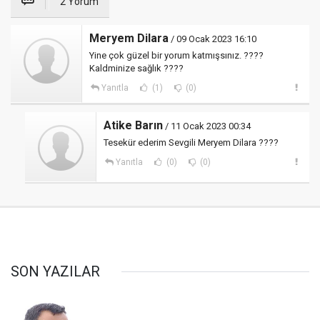
2 Yorum
Meryem Dilara
/ 09 Ocak 2023 16:10
Yine çok güzel bir yorum katmışsınız. ????
Kaldminize sağlık ????
Yanıtla
(1)
(0)
Atike Barın
/ 11 Ocak 2023 00:34
Tesekür ederim Sevgili Meryem Dilara ????
Yanıtla
(0)
(0)
SON YAZILAR