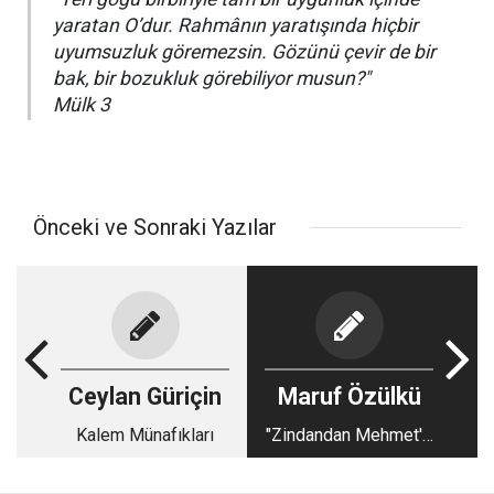
yaratan O’dur. Rahmânın yaratışında hiçbir
uyumsuzluk göremezsin. Gözünü çevir de bir
bak, bir bozukluk görebiliyor musun?"
Mülk 3
Önceki ve Sonraki Yazılar
Ceylan Güriçin
Maruf Özülkü
Kalem Münafıkları
"Zindandan Mehmet'e
Mektup" ne anlatır?