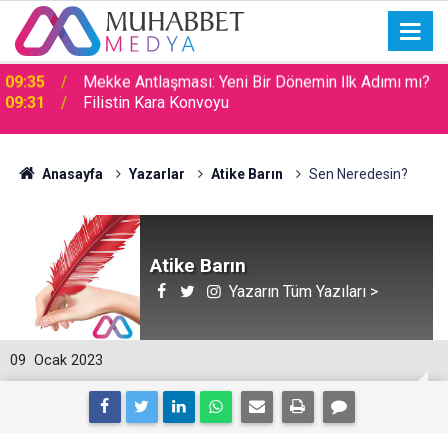
09:31
Filistin Kara Konvoyu
Anasayfa
Yazarlar
Atike Barın
Sen Neredesin?
Atike Barın
Yazarın Tüm Yazıları >
09
Ocak 2023