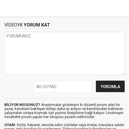
VİDEOYA
YORUM KAT
BİLİYOR MUSUNUZ?
Araştırmalar gösteriyor ki düzenli yorum alan bir
yazar, kendisini bekleyen kitleyi daha iyi anlıyor ve kendisinden beklenen
çalışmaları ortaya koymak için yazma disiplinine bağlı kalıyor. Unutmayın
nezaketle yorum yapan her okuyucu yazarın editörüdür.
UYARI:
Küfür, hakaret, rencide edici cümleler veya imalar, inançlara saldırı
içeren, imla kuralları ile yazılmamış, Türkçe karakter kullanılmayan ve