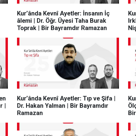
Kur’ânda Kevnî Ayetler: İnsanın İç
Ku
âlemi | Dr. Öğr. Üyesi Taha Burak
Ir
Toprak | Bir Bayramdır Ramazan
Ni
len
Kur’ânda Kevnî Ayetler: Tıp ve Şifa |
Ku
r |
Dr. Hakan Yalman | Bir Bayramdır
Ölç
Ramazan
Bi