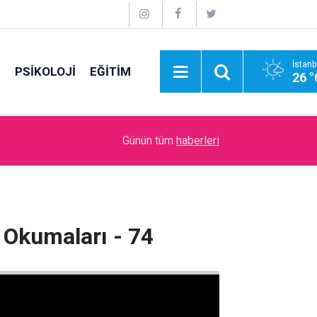
İstanb
E
PSİKOLOJİ
EĞİTİM
26 °
09:00
Sanal Medyanın Dijital Savaş Alanı ve İtibar Suika
Günün tüm
haberleri
 Okumaları - 74