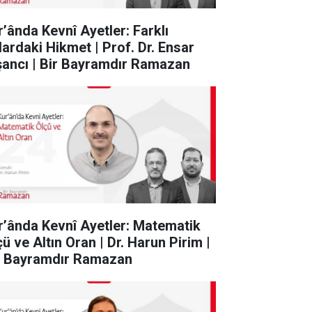
r’ânda Kevnî Ayetler: Farklı
klardaki Hikmet | Prof. Dr. Ensar
şancı | Bir Bayramdır Ramazan
r’ânda Kevnî Ayetler: Matematik
ü ve Altın Oran | Dr. Harun Pirim |
r Bayramdır Ramazan