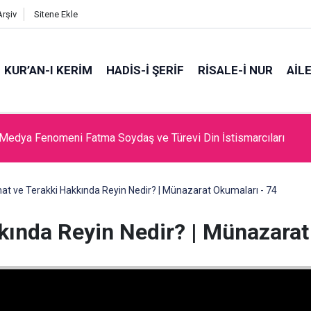
Arşiv
Sitene Ekle
KUR’AN-I KERİM
HADİS-İ ŞERİF
RİSALE-İ NUR
AİL
Medya Fenomeni Fatma Soydaş ve Türevi Din İstismarcıları
ihat ve Terakki Hakkında Reyin Nedir? | Münazarat Okumaları - 74
kkında Reyin Nedir? | Münazarat