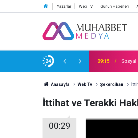
Yazarlar
Web TV
Günün Haberleri
han
24
09:15
Sosyal 
Anasayfa
Web Tv
Şekercihan
İtt
İttihat ve Terakki Ha
00:29