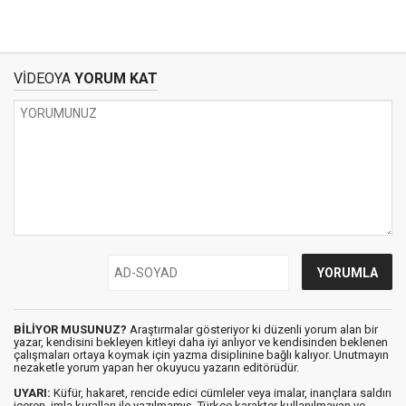
VİDEOYA
YORUM KAT
BİLİYOR MUSUNUZ?
Araştırmalar gösteriyor ki düzenli yorum alan bir
yazar, kendisini bekleyen kitleyi daha iyi anlıyor ve kendisinden beklenen
çalışmaları ortaya koymak için yazma disiplinine bağlı kalıyor. Unutmayın
nezaketle yorum yapan her okuyucu yazarın editörüdür.
UYARI:
Küfür, hakaret, rencide edici cümleler veya imalar, inançlara saldırı
içeren, imla kuralları ile yazılmamış, Türkçe karakter kullanılmayan ve