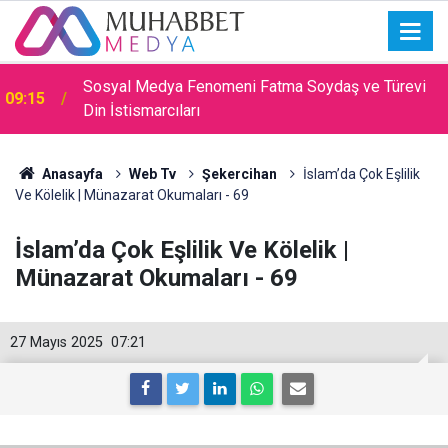
Sosyal Medya Fenomeni Fatma Soydaş ve Türevi
09:15
Din İstismarcıları
Anasayfa
Web Tv
Şekercihan
İslam’da Çok Eşlilik
Ve Kölelik | Münazarat Okumaları - 69
İslam’da Çok Eşlilik Ve Kölelik |
Münazarat Okumaları - 69
27 Mayıs 2025
07:21