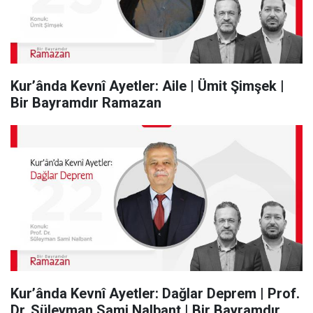
Kur’ânda Kevnî Ayetler: Aile | Ümit Şimşek |
Bir Bayramdır Ramazan
Kur’ânda Kevnî Ayetler: Dağlar Deprem | Prof.
Dr. Süleyman Sami Nalbant | Bir Bayramdır