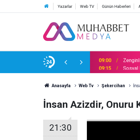
Yazarlar
Web TV
Günün Haberleri
han
24
09:15
Sosyal 
Anasayfa
Web Tv
Şekercihan
İns
İnsan Azizdir, Onuru 
21:30