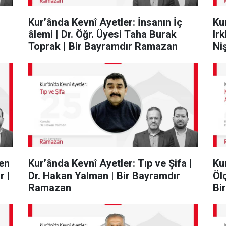
Kur’ânda Kevnî Ayetler: İnsanın İç
Ku
âlemi | Dr. Öğr. Üyesi Taha Burak
Ir
Toprak | Bir Bayramdır Ramazan
Ni
len
Kur’ânda Kevnî Ayetler: Tıp ve Şifa |
Ku
r |
Dr. Hakan Yalman | Bir Bayramdır
Ölç
Ramazan
Bi