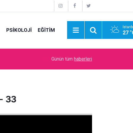
İstanb
E
PSİKOLOJİ
EĞİTİM
27 °
09:00
Sanal Medyanın Dijital Savaş Alanı ve İtibar Suika
Günün tüm
haberleri
- 33