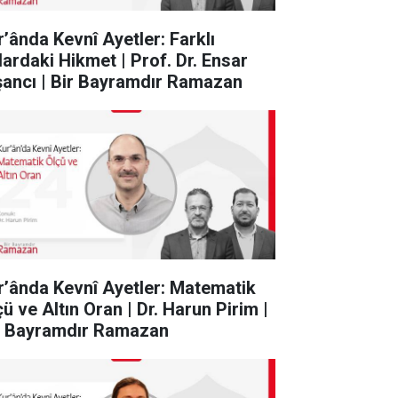
r’ânda Kevnî Ayetler: Farklı
klardaki Hikmet | Prof. Dr. Ensar
şancı | Bir Bayramdır Ramazan
r’ânda Kevnî Ayetler: Matematik
ü ve Altın Oran | Dr. Harun Pirim |
r Bayramdır Ramazan