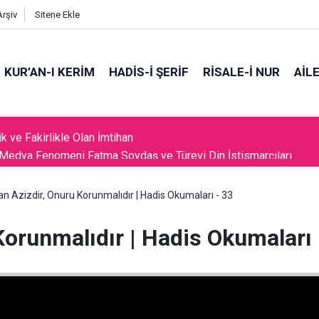
Arşiv
Sitene Ekle
KUR’AN-I KERİM
HADİS-İ ŞERİF
RİSALE-İ NUR
AİL
Medya Fenomeni Fatma Soydaş ve Türevi Din İstismarcıları
an Azizdir, Onuru Korunmalıdır | Hadis Okumaları - 33
Korunmalıdır | Hadis Okumaları 