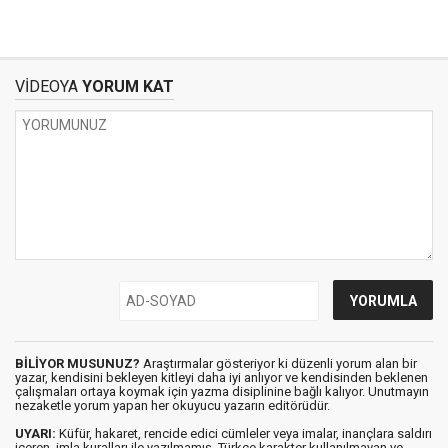
VİDEOYA
YORUM KAT
BİLİYOR MUSUNUZ?
Araştırmalar gösteriyor ki düzenli yorum alan bir
yazar, kendisini bekleyen kitleyi daha iyi anlıyor ve kendisinden beklenen
çalışmaları ortaya koymak için yazma disiplinine bağlı kalıyor. Unutmayın
nezaketle yorum yapan her okuyucu yazarın editörüdür.
UYARI:
Küfür, hakaret, rencide edici cümleler veya imalar, inançlara saldırı
içeren, imla kuralları ile yazılmamış, Türkçe karakter kullanılmayan ve