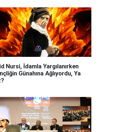
id Nursi, İdamla Yargılanırken
nçliğin Günahına Ağlıyordu, Ya
z?