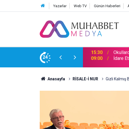
Yazarlar
Web TV
Günün Haberleri
e Aykırıymış!
24
09:00
İdare E
Anasayfa
RİSALE-İ NUR
Gizli Kalmış