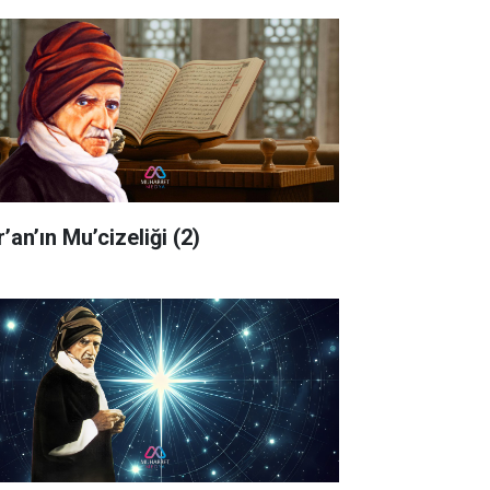
’an’ın Mu’cizeliği (2)