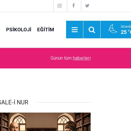
İstanb
E
PSİKOLOJİ
EĞİTİM
25 °
11:48
Bir can kardeşin ardından…
Günün tüm
haberleri
SALE-İ NUR