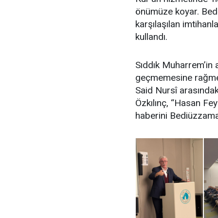
önümüze koyar. Bedi
karşılaşılan imtihanla
kullandı.
Sıddık Muharrem’in a
geçmemesine rağmen
Said Nursî arasındaki
Özkılınç, “Hasan Feyz
haberini Bediüzzaman