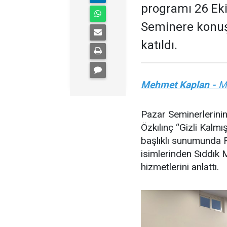
programı 26 Eki
Seminere konuş
katıldı.
Mehmet Kaplan -
Mu
Pazar Seminerlerini
Özkılınç “Gizli Kalm
başlıklı sunumunda R
isimlerinden Sıddık
hizmetlerini anlattı.