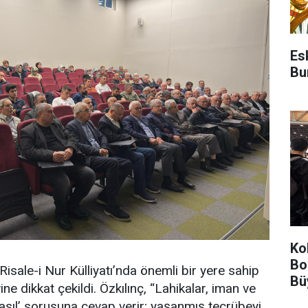
Es
Bu
Ko
Bo
Risale-i Nur Külliyatı’nda önemli bir yere sahip
Bü
ine dikkat çekildi. Özkılınç, “Lahikalar, iman ve
asıl’ sorusuna cevap verir; yaşanmış tecrübeyi