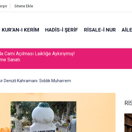
Arşiv
Sitene Ekle
KUR’AN-I KERİM
HADİS-İ ŞERİF
RİSALE-İ NUR
AİL
tme Sanatı
 Bir Denizli Kahramanı: Sıddık Muharrem
Rİ