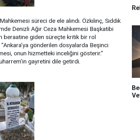
Re
ahkemesi süreci de ele alındı. Özkılınç, Sıddık
mde Denizli Ağır Ceza Mahkemesi Başkatibi
n beraatine giden süreçte kritik bir rol
. “Ankara’ya gönderilen dosyalarda Beşinci
si, onun hizmetteki inceliğini gösterir.”
uharrem’in gayretini dile getirdi.
Be
Vef