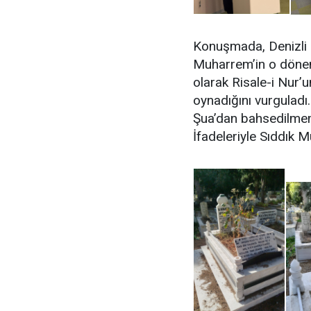
Konuşmada, Denizli M
Muharrem’in o döne
olarak Risale-i Nur’u
oynadığını vurguladı
Şua’dan bahsedilmeme
İfadeleriyle Sıddık M