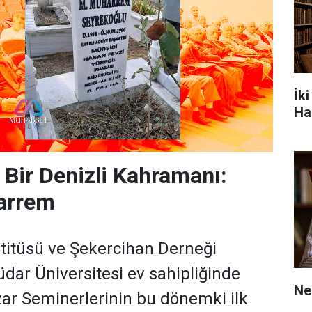
İk
Ha
ş Bir Denizli Kahramanı:
arrem
stitüsü ve Şekercihan Derneği
üdar Üniversitesi ev sahipliğinde
Ne
ar Seminerlerinin bu dönemki ilk