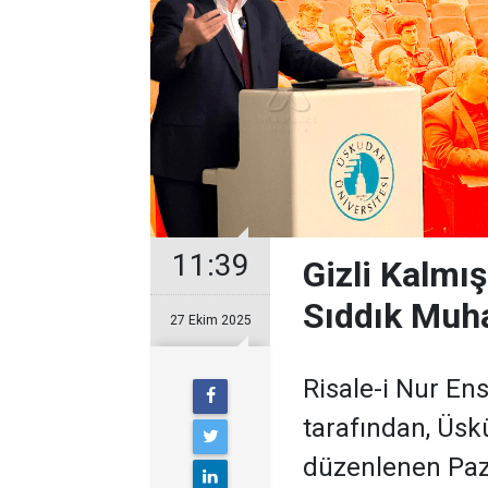
11:39
Gizli Kalmı
Sıddık Muh
27 Ekim 2025
Risale-i Nur En
tarafından, Üsk
düzenlenen Paz