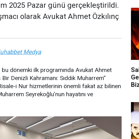
m 2025 Pazar günü gerçekleştirildi.
macı olarak Avukat Ahmet Özkılınç
habbet Medya
Sa
n bu dönemki ilk programında Avukat Ahmet
Ge
ış Bir Denizli Kahramanı: Sıddık Muharrem”
Bi
isale-i Nur hizmetlerinin önemli fakat az bilinen
 Muharrem Seyrekoğlu’nun hayatını ve