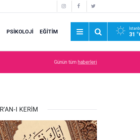
İstanb
E
PSİKOLOJİ
EĞİTİM
31 °
09:00
Zenginlik ve Fakirlikle Olan İmtihan
Günün tüm
haberleri
R’AN-I KERİM