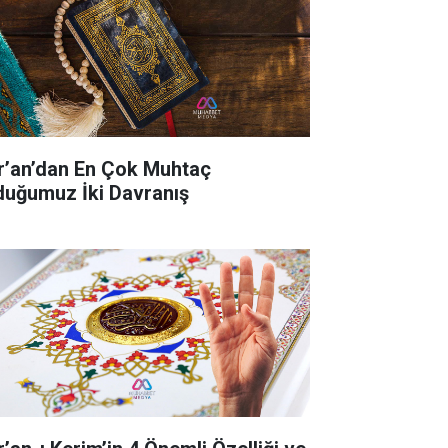
r’an’dan En Çok Muhtaç
duğumuz İki Davranış