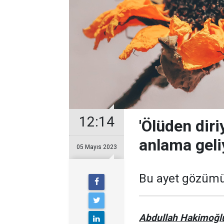
12:14
'Ölüden diri
anlama geli
05 Mayıs 2023
Bu ayet gözümüzd
Abdullah Hakimoğl