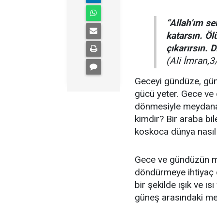
“Allah’ım s
katarsın. Öl
çıkarırsın. D
(Ali İmran,3
Geceyi gündüze, günd
gücü yeter. Gece ve
dönmesiyle meydana 
kimdir? Bir araba bi
koskoca dünya nasıl
Gece ve gündüzün m
döndürmeye ihtiyaç o
bir şekilde ışık ve ı
güneş arasındaki me