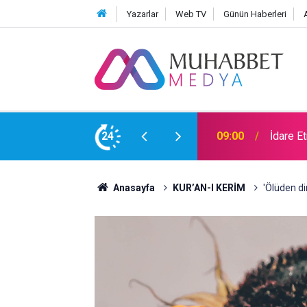
Yazarlar
Web TV
Günün Haberleri
24
11:48
Bir can
Anasayfa
KUR’AN-I KERİM
'Ölüden dir