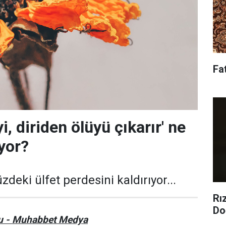
Fa
yi, diriden ölüyü çıkarır' ne
yor?
eki ülfet perdesini kaldırıyor...
Rı
Do
u - Muhabbet Medya