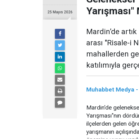
Yarışması" 
25 Mayıs 2026
Mardin’de artık
arası "Risale-i 
mahallerden gel
katılımıyla gerçe
Muhabbet Medya -
Mardin’de geleneksel 
Yarışması"nın dördünc
ilçelerden gelen öğre
yarışmanın açılışınd