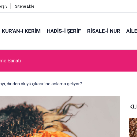
Arşiv
Sitene Ekle
KUR’AN-I KERİM
HADİS-İ ŞERİF
RİSALE-İ NUR
AİL
 kardeşin ardından…
iyi, diriden ölüyü çıkarır' ne anlama geliyor?
KU