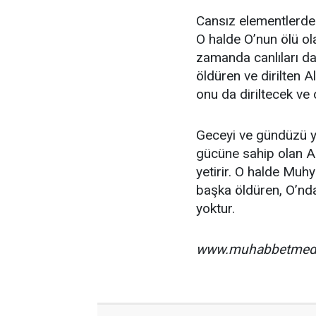
Cansız elementlerden 
O halde O’nun ölü ol
zamanda canlıları da 
öldüren ve dirilten 
onu da diriltecek ve
Geceyi ve gündüzü ya
gücüne sahip olan Al
yetirir. O halde Muh
başka öldüren, O’nda
yoktur.
www.muhabbetmed