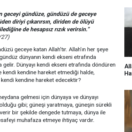
en geceyi gündüze, gündüzü de geceye
üden diriyi çıkarırsın, diriden de ölüyü
ilediğine de hesapsız rızık verirsin.”
/27)
üzü geceye katan Allah’tır. Allah’ın her şeye
 gündüz dünyanın kendi ekseni etrafında
gelir. Dünyayı kendi ekseni etrafında döndüren
Al
le kendi kendine hareket etmediği halde,
Ha
 kendi kendine hareket edecektir?
eydana gelmesi için dünyaya ve dünyayı
lduğu gibi; güneşi yaratmaya, güneşin sürekli
sı verir bir şekilde dengede tutmaya, dünya ile
safeyi muhafaza etmeye ihtiyaç vardır.