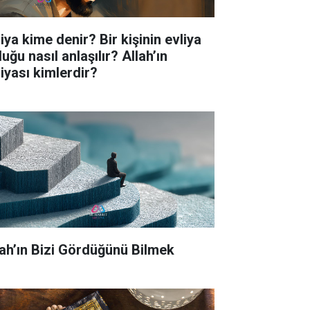
iya kime denir? Bir kişinin evliya
uğu nasıl anlaşılır? Allah’ın
liyası kimlerdir?
lah’ın Bizi Gördüğünü Bilmek