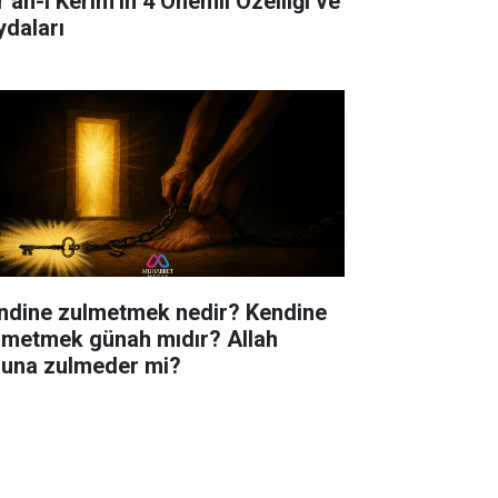
r’an-ı Kerim’in 4 Önemli Özelliği ve
ydaları
ndine zulmetmek nedir? Kendine
lmetmek günah mıdır? Allah
luna zulmeder mi?