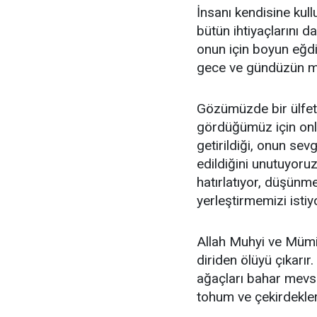
İnsanı kendisine kul
bütün ihtiyaçlarını 
onun için boyun eğd
gece ve gündüzün m
Gözümüzde bir ülfet
gördüğümüz için onla
getirildiği, onun se
edildiğini unutuyoruz
hatırlatıyor, düşünme
yerleştirmemizi istiy
Allah Muhyi ve Mümit’t
diriden ölüyü çıkarı
ağaçları bahar mevsi
tohum ve çekirdekler