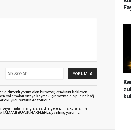
Ku
Fa
Ke
zu
r ki düzenli yorum alan bir yazar, kendisini bekleyen
ku
enen çalışmaları ortaya koymak için yazma disiplinine bağlı
er okuyucu yazarın editörüdür.
veya imalar, inançlara saldırı içeren, imla kuralları ile
n ve TAMAMI BÜYÜK HARFLERLE yazılmış yorumlar