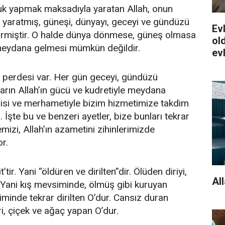
luk yapmak maksadıyla yaratan Allah, onun
da yaratmış, güneşi, dünyayı, geceyi ve gündüzü
Evl
irmiştir. O halde dünya dönmese, güneş olmasa
old
eydana gelmesi mümkün değildir.
ev
 perdesi var. Her gün geceyi, gündüzü
rın Allah’ın gücü ve kudretiyle meydana
vgisi ve merhametiyle bizim hizmetimize takdim
. İşte bu ve benzeri ayetler, bize bunları tekrar
mizi, Allah’ın azametini zihinlerimizde
or.
ir. Yani “öldüren ve dirilten”dir. Ölüden diriyi,
Al
r. Yani kış mevsiminde, ölmüş gibi kuruyan
minde tekrar dirilten O’dur. Cansız duran
i, çiçek ve ağaç yapan O’dur.