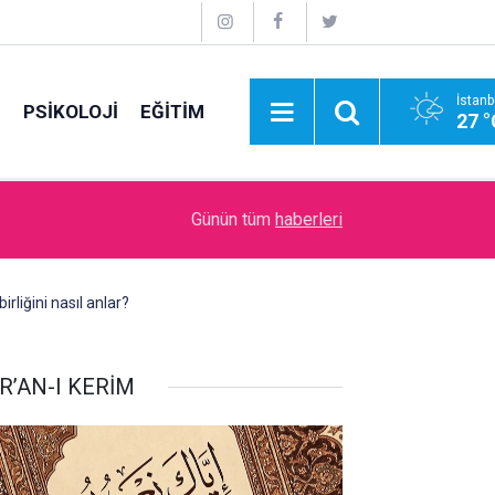
İstanb
E
PSİKOLOJİ
EĞİTİM
27 °
09:00
İdare Etme Sanatı
Günün tüm
haberleri
irliğini nasıl anlar?
R’AN-I KERİM