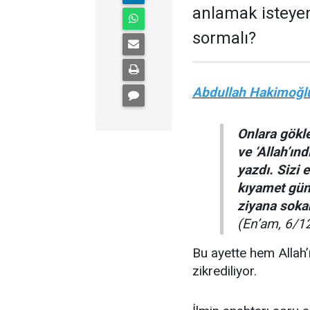
anlamak isteyen
sormalı?
Abdullah Hakimoğl
Onlara gökle
ve ‘Allah’ın
yazdı. Sizi 
kıyamet gün
ziyana soka
(En’am, 6/1
Bu ayette hem Allah’ı
zikrediliyor.