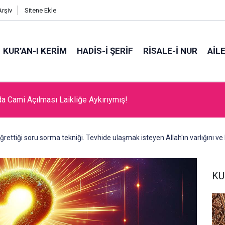
Arşiv
Sitene Ekle
KUR’AN-I KERİM
HADİS-İ ŞERİF
RİSALE-İ NUR
AİL
da Cami Açılması Laikliğe Aykırıymış!
ğrettiği soru sorma tekniği. Tevhide ulaşmak isteyen Allah'ın varlığını ve b
KU