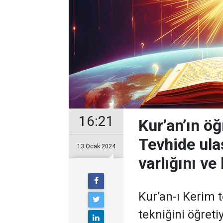
16:21
Kur’an’ın öğ
Tevhide ula
13 Ocak 2024
varlığını ve 
Kur’an-ı Kerim
tekniğini öğretiy