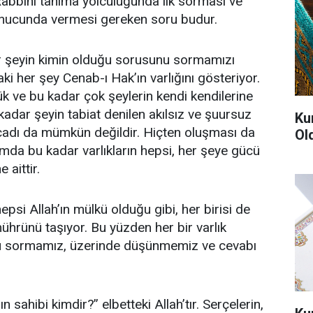
 Rabbini tanıma yolculuğunda ilk sorması ve
onucunda vermesi gereken soru budur.
er şeyin kimin olduğu sorusunu sormamızı
daki her şey Cenab-ı Hak’ın varlığını gösteriyor.
 ve bu kadar çok şeylerin kendi kendilerine
kadar şeyin tabiat denilen akılsız ve şuursuz
Ku
 icadı da mümkün değildir. Hiçten oluşması da
Ol
mda bu kadar varlıkların hepsi, her şeye gücü
 aittir.
hepsi Allah’ın mülkü olduğu gibi, her birisi de
mührünü taşıyor. Bu yüzden her bir varlık
yu sormamız, üzerinde düşünmemiz ve cevabı
 sahibi kimdir?” elbetteki Allah’tır. Serçelerin,