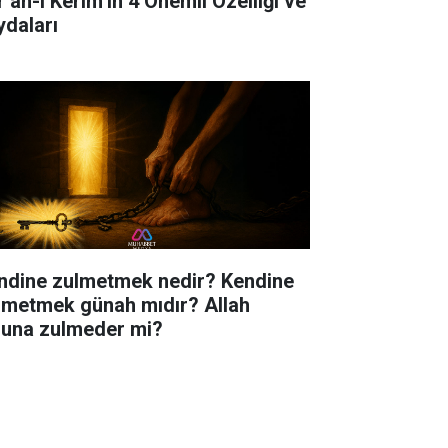
r’an-ı Kerim’in 4 Önemli Özelliği ve
ydaları
ndine zulmetmek nedir? Kendine
lmetmek günah mıdır? Allah
luna zulmeder mi?