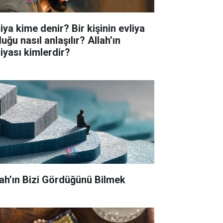
iya kime denir? Bir kişinin evliya
uğu nasıl anlaşılır? Allah’ın
liyası kimlerdir?
lah’ın Bizi Gördüğünü Bilmek