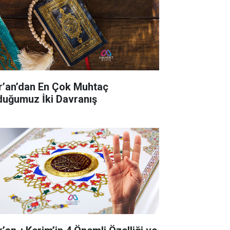
r’an’dan En Çok Muhtaç
duğumuz İki Davranış