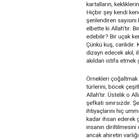
kartalların, keklikleri
Hiçbir şey kendi ke
şenlendiren sayısını
elbette ki Allah’tır. 
edebilir? Bir uçak k
Çünkü kuş, canlıdır. 
dizayn edecek akıl, i
akıldan istifa etmek 
Örnekleri çoğaltmak 
türlerini, böcek çeşit
Allah’tır. Üstelik o A
şefkati sınırsızdır. Ş
ihtiyaçlarını hiç um
kadar ihsan ederek g
insanın diriltilmesin
ancak ahiretin varlığ