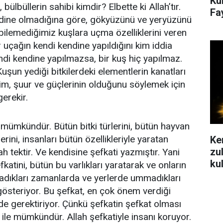
Ku
n, bülbüllerin sahibi kimdir? Elbette ki Allah’tır.
Fa
ndine olmadığına göre, gökyüzünü ve yeryüzünü
 bilemediğimiz kuşlara uçma özelliklerini veren
Bir uçağın kendi kendine yapıldığını kim iddia
endi kendine yapılmazsa, bir kuş hiç yapılmaz.
Kuşun yediği bitkilerdeki elementlerin kanatları
lim, şuur ve güçlerinin olduğunu söylemek için
gerekir.
mümkündür. Bütün bitki türlerini, bütün hayvan
lerini, insanları bütün özellikleriyle yaratan
Ke
zu
llah tektir. Ve kendisine şefkati yazmıştır. Yani
ku
efkatini, bütün bu varlıkları yaratarak ve onların
madıkları zamanlarda ve yerlerde ummadıkları
österiyor. Bu şefkat, en çok önem verdiği
i de gerektiriyor. Çünkü şefkatin şefkat olması
ı ile mümkündür. Allah şefkatiyle insanı koruyor.