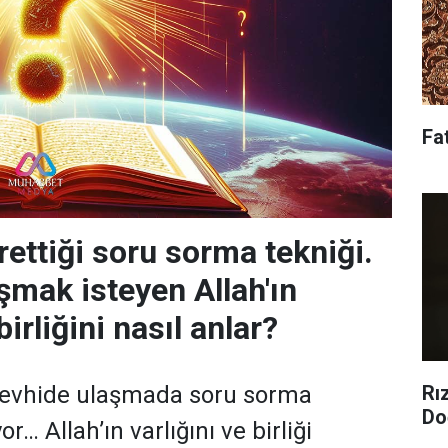
Fa
rettiği soru sorma tekniği.
şmak isteyen Allah'ın
birliğini nasıl anlar?
Rı
 tevhide ulaşmada soru sorma
Do
or… Allah’ın varlığını ve birliği