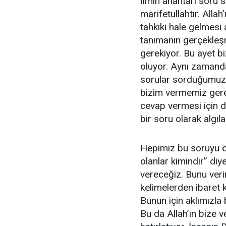
İlmin anahtarı soru s
marifetullahtır. Allah’
tahkiki hale gelmesi 
tanımanın gerçekleşm
gerekiyor. Bu ayet b
oluyor. Aynı zamand
sorular sorduğumuz
bizim vermemiz gerek
cevap vermesi için de
bir soru olarak algıla
Hepimiz bu soruyu ö
olanlar kimindir” diy
vereceğiz. Bunu ver
kelimelerden ibaret 
Bunun için aklımızla
Bu da Allah’ın bize v