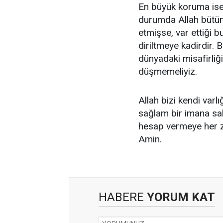
En büyük koruma ise
durumda Allah bütün c
etmişse, var ettiği 
diriltmeye kadirdir. 
dünyadaki misafirli
düşmemeliyiz.
Allah bizi kendi varlı
sağlam bir imana sa
hesap vermeye her z
Amin.
HABERE
YORUM KAT