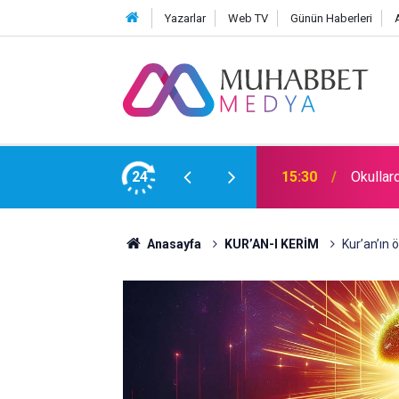
Yazarlar
Web TV
Günün Haberleri
24
15:30
Okullar
Anasayfa
KUR’AN-I KERİM
Kur’an’ın ö