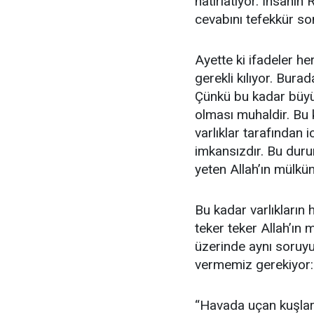
hatırlatıyor. İnsanın
cevabını tefekkür s
Ayette ki ifadeler h
gerekli kılıyor. Bura
Çünkü bu kadar büyük
olması muhaldir. Bu 
varlıklar tarafından
imkansızdır. Bu duru
yeten Allah’ın mülküne
Bu kadar varlıkların 
teker teker Allah’ın 
üzerinde aynı soru
vermemiz gerekiyor:
“Havada uçan kuşların