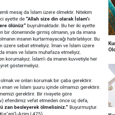
nemli mesaj da İslam üzere ölmektir. Nitekim
ci ayette de
“Allah size din olarak İslam’ı
zere ölünüz”
buyrulmaktadır. Bu her iki ayette
ın bir döneminde girmiş olmanın, ya da imana
 olmanın insanın kurtarmayacağı hatırlatılıyor. Bu
Ku
m üzere sebat etmeliyiz. İman ve İslam üzere
Ol
da imanı ve İslamı muhafaza etmeliyiz.
n korumalıyız. İslam’ı da imanın kuvvetiyle her
ret göstermeliyiz.
olmak ve onları korumak bir çaba gerektirir.
iman ve İslam şuuru içinde olmamızı gerektirir.
emizi gerektirir. Bir rivayete göre
v) efendimiz vefat etmeden önce üç defa,
nü zan besleyerek ölmelisiniz.”
Buyurmuştur.
-Kur’ani’l-Azim,I,475)