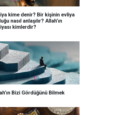
iya kime denir? Bir kişinin evliya
uğu nasıl anlaşılır? Allah’ın
liyası kimlerdir?
lah’ın Bizi Gördüğünü Bilmek