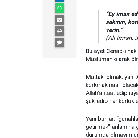
“Ey iman ede
sakının, ko
verin.”
(Ali İmran, 
Bu ayet Cenab-ı hak 
Müslüman olarak ölm
Müttaki olmak, yani 
korkmak nasıl olacakt
Allah’a itaat edip i
şükredip nankörlük 
Yani bunlar, “günahla
getirmek” anlamına ge
durumda olması mümk