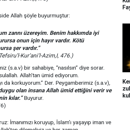
Ku
Fa
side Allah şöyle buyurmuştur:
m zannı üzereyim. Benim hakkımda iyi
rursa onun için hayır vardır. Kötü
rsa şer vardır.”
 Tefsiru’l-Kur’ani’l-Azim,I, 476.)
 (s.a.v) bir sahabiye, “nasılsın” diye sorar.
sulallah. Allah’tan ümid ediyorum.
Ke
ı da korkuyorum.” Der. Peygamberimiz (s.a.v),
zu
duygu olan insana Allah ümid ettiğini verir ve
ku
n kılar.”
Buyurur.
76)
uz: İmanımızı koruyup, İslam’ı yaşayıp iman ve
llah’tan dilemeliyiz ve her zaman