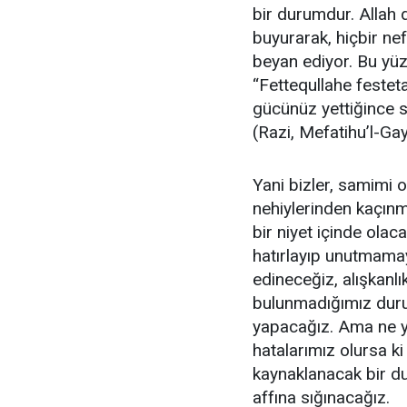
bir durumdur. Allah d
buyurarak, hiçbir n
beyan ediyor. Bu yüz
“Fettequllahe festeta
gücünüz yettiğince s
(Razi, Mefatihu’l-Ga
Yani bizler, samimi o
nehiylerinden kaçın
bir niyet içinde olac
hatırlayıp unutmama
edineceğiz, alışkanlı
bulunmadığımız durum
yapacağız. Ama ne y
hatalarımız olursa k
kaynaklanacak bir d
affına sığınacağız.