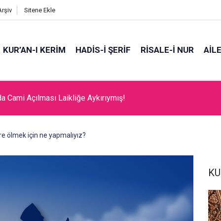
Arşiv
Sitene Ekle
KUR’AN-I KERİM
HADİS-İ ŞERİF
RİSALE-İ NUR
AİL
da Cami Açılması Laikliğe Aykırıymış!
e ölmek için ne yapmalıyız?
KU