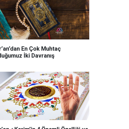
r’an’dan En Çok Muhtaç
duğumuz İki Davranış