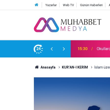
Yazarlar
Web TV
Günün Haberleri
24
15:30
Okullar
Anasayfa
KUR’AN-I KERİM
İslam üzer