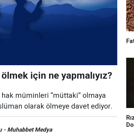
Fa
 ölmek için ne yapmalıyız?
ı hak müminleri “müttaki” olmaya
slüman olarak ölmeye davet ediyor.
Rı
Do
u - Muhabbet Medya