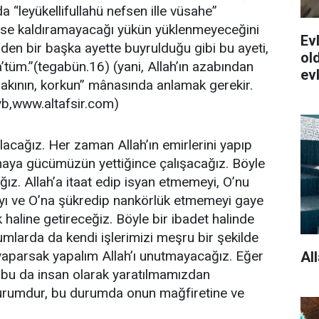
a “leyükellifullahü nefsen ille vüsahe”
efse kaldıramayacağı yükün yüklenmeyeceğini
Evl
den bir başka ayette buyrulduğu gibi bu ayeti,
old
’tüm.”(tegabün.16) (yani, Allah’ın azabından
ev
akının, korkun” mânasında anlamak gerekir.
yb,www.altafsir.com)
lacağız. Her zaman Allah’ın emirlerini yapıp
maya gücümüzün yettiğince çalışacağız. Böyle
ağız. Allah’a itaat edip isyan etmemeyi, O’nu
yı ve O’na şükredip nankörlük etmemeyi gaye
k haline getireceğiz. Böyle bir ibadet halinde
larda da kendi işlerimizi meşru bir şekilde
aparsak yapalım Allah’ı unutmayacağız. Eğer
Al
i bu da insan olarak yaratılmamızdan
urumdur, bu durumda onun mağfiretine ve