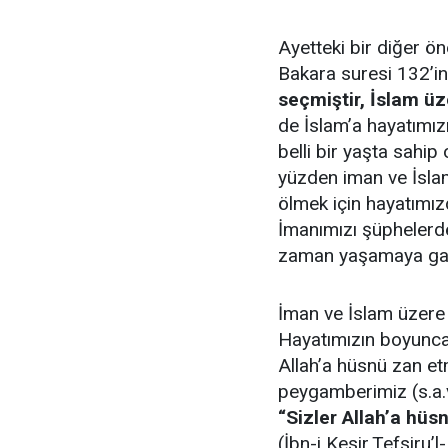
Ayetteki bir diğer ö
Bakara suresi 132’in
seçmiştir, İslam ü
de İslam’a hayatımız
belli bir yaşta sahip
yüzden iman ve İsla
ölmek için hayatımız
İmanımızı şüphelerde
zaman yaşamaya gay
İman ve İslam üzere 
Hayatımızın boyunca 
Allah’a hüsnü zan etm
peygamberimiz (s.a.
“Sizler Allah’a hüs
(İbn-i Kesir,Tefsiru’l