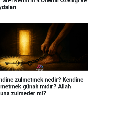
r’an-ı Kerim’in 4 Önemli Özelliği ve
ydaları
ndine zulmetmek nedir? Kendine
lmetmek günah mıdır? Allah
luna zulmeder mi?