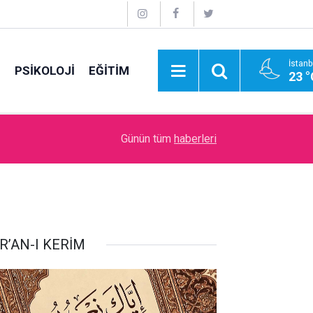
İstanb
E
PSİKOLOJİ
EĞİTİM
23 °
09:00
İdare Etme Sanatı
Günün tüm
haberleri
R’AN-I KERİM