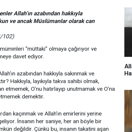
nler Allah’ın azabından hakkıyla
rkun ve ancak Müslümanlar olarak can
3/102)
müminleri “müttaki” olmaya çağırıyor ve
eye davet ediyor.
Al
Ha
Allah’ın azabından hakkıyla sakınmak ve
ır? Hakkıyla, layıkıyla takva sahibi olmak,
syan etmemek, O’nu hatırlayıp unutmamak ve O’na
etmemek demektir.
rdan kaçınmak ve Allah’ın emirlerini yerine
liyor. İnsanın her saniye, her an böyle bir
ün değildir. Çünkü bu, insanın takatini aşan