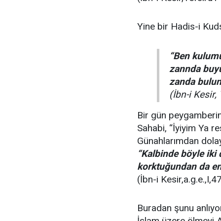
Yine bir Hadis-i Kud
“Ben kulumu
zannda buyu
zanda bulunu
(İbn-i Kesir,
Bir gün peygamberimiz
Sahabi, “İyiyim Ya re
Günahlarımdan dolay
“Kalbinde böyle iki 
korktuğundan da emi
(İbn-i Kesir,a.g.e.,I,4
Buradan şunu anlıyor
İslam üzere ölmeyi A