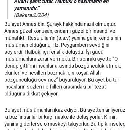
Allah’ı şahit tutar. Halbuki o hasımların en
yamanıdır.”
(Bakara:2/204)
Bu ayet Ahnes bin. Şurayk hakkında nazil olmuştur.
Ahnes güzel konuşan, endamı güzel bir insandı ve
münafıktı. Resulullah’ın (s.a.v) yanına gelir, kendisinin
müslüman olduğunu, Hz. Peygamberi sevdiğini
söylerdi. Halbuki içi fenalık doluydu. İşi gücü
müslümanlara zarar vermekti. Bir sonraki ayette “O,
dönüp gitti mi insanlar arasında bozgunculuk etmek,
ekinleri ve nesilleri bozmak için koşar. Allah
bozgunculuğu sevmez” buyuruluyor. Bu ayet bu tür
insanların sözleri ile fiilleri arasındaki bir tezat
olduğuna dikkat çekiyor.
Bu ayet müslümanları ikaz ediyor. Bu ayetten anlıyoruz
ki bazı insanlar birkaç maske ile dolaşıyorlar. Kimin
yanına giderlerse o maskeyi takıyorlar. Bu tip kimseler,