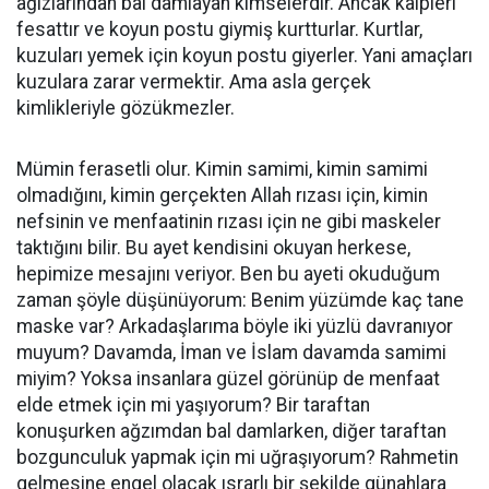
ağızlarından bal damlayan kimselerdir. Ancak kalpleri
fesattır ve koyun postu giymiş kurtturlar. Kurtlar,
kuzuları yemek için koyun postu giyerler. Yani amaçları
kuzulara zarar vermektir. Ama asla gerçek
kimlikleriyle gözükmezler.
Mümin ferasetli olur. Kimin samimi, kimin samimi
olmadığını, kimin gerçekten Allah rızası için, kimin
nefsinin ve menfaatinin rızası için ne gibi maskeler
taktığını bilir. Bu ayet kendisini okuyan herkese,
hepimize mesajını veriyor. Ben bu ayeti okuduğum
zaman şöyle düşünüyorum: Benim yüzümde kaç tane
maske var? Arkadaşlarıma böyle iki yüzlü davranıyor
muyum? Davamda, İman ve İslam davamda samimi
miyim? Yoksa insanlara güzel görünüp de menfaat
elde etmek için mi yaşıyorum? Bir taraftan
konuşurken ağzımdan bal damlarken, diğer taraftan
bozgunculuk yapmak için mi uğraşıyorum? Rahmetin
gelmesine engel olacak ısrarlı bir şekilde günahlara