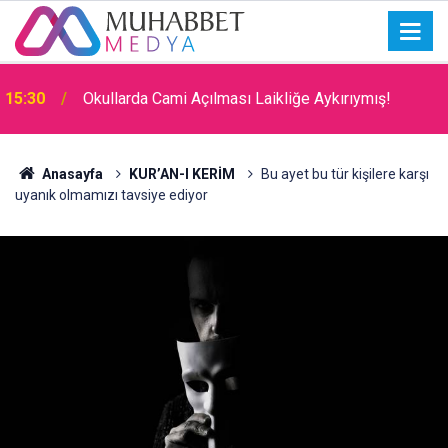
15:30
Okullarda Cami Açılması Laikliğe Aykırıymış!
Anasayfa
KUR’AN-I KERİM
Bu ayet bu tür kişilere karşı
uyanık olmamızı tavsiye ediyor