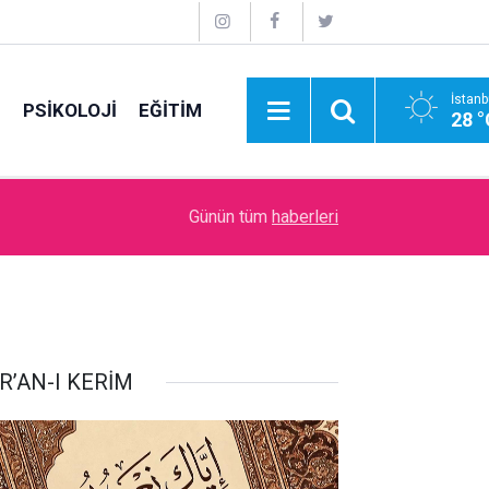
İstanb
E
PSİKOLOJİ
EĞİTİM
28 °
09:00
Zenginlik ve Fakirlikle Olan İmtihan
Günün tüm
haberleri
R’AN-I KERİM