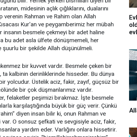
uğunu bilir. Yemek yerken bismillah diyen bir
atanın, midesinin açlık çığlıklarını, dualarını
p verenin Rahman ve Rahim olan Allah
Evl
Kısacası Kur’an ve peygamberimiz her mübah
old
ev
bir insanın besmele çekmeyi bir adet haline
ma bu adet asla ülfete dönüşmemeli, her
 şuurlu bir şekilde Allah düşünülmeli.
kenmez bir kuvvet vardır. Besmele çeken bir
 ta kalbinin derinliklerinde hisseder. Bu dünya
bir yolcudur. Üstelik aciz, fakir, zayıf, güçsüz bir
ölünde bir çok düşmanlarımız vardır.
er, felaketler peşimizi bırakmaz. İşte besmele
larla karşılaştığında büyük bir güç verir. Çünkü
Al
rahim” diyen insan bilir ki, onun Rahman ve
var. O sonsuz şefkati ve sevgisiyle aciz, fakir,
nsanlara yardım eder. Varlığını onlara hissetirir.