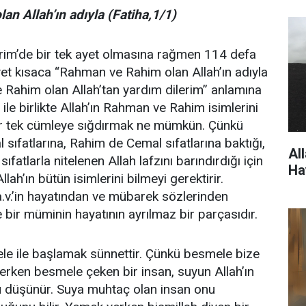
n Allah’ın adıyla (Fatiha,1/1)
rim’de bir tek ayet olmasına rağmen 114 defa
yet kısaca “Rahman ve Rahim olan Allah’ın adıyla
 Rahim olan Allah’tan yardım dilerim” anlamına
 ile birlikte Allah’ın Rahman ve Rahim isimlerini
bir tek cümleye sığdırmak ne mümkün. Çünkü
 sıfatlarına, Rahim de Cemal sıfatlarına baktığı,
Al
fatlarla nitelenen Allah lafzını barındırdığı için
Ha
ah’ın bütün isimlerini bilmeyi gerektirir.
.v.’in hayatından ve mübarek sözlerinden
 bir müminin hayatının ayrılmaz bir parçasıdır.
ele ile başlamak sünnettir. Çünkü besmele bize
u içerken besmele çeken bir insan, suyun Allah’ın
u düşünür. Suya muhtaç olan insan onu