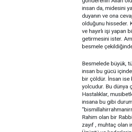
gönderenin Allah old
insan da, midesini yar
duyanın ve ona ceva
olduğunu hisseder. 
ve hayırlı işi yapan 
getirmesini ister. A
besmele çekildiğinde
Besmelede büyük, tü
insan bu gücü içinde,
bir çöldür. İnsan ise 
yolcudur. Bu dünya ç
Hastalıklar, musibetl
insana bu gibi durum
“bismillahirrahmanir
Rahim olan bir Rabbi 
zayıf , muhtaç olan i