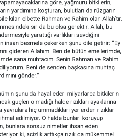
i yapamayacaklarına göre, yağmuru bitkilerin,
arın yardımına koşturan, bulutları da rüzgarın
ile kılan elbette Rahman ve Rahim olan Allah’tır.
esindeki sır da bu olsa gerektir. Allah, bu
ermesiyle yarattığı varlıkları sevdiğini
n insan besmele çekerken şunu dile getirir: “Ey
arını gideren Allahım. Ben de bütün emellerimde,
erimde sana muhtacım. Senin Rahman ve Rahim
ı diliyorum. Beni de senden başkasına muhtaç
dımını gönder.”
min şunu da hayal eder: milyarlarca bitkilerin
cak güçleri olmadığı halde rızıkları ayaklarına
ca yavrulara hiç ummadıkları yerlerden rızıkları
i ihmal edilmiyor. O halde bunları koruyup
en, bunlara sonsuz nimetler ihsan eden
eriyor ki, acizlik arttıkça rızık da mükemmel