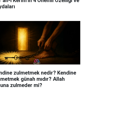
r’an-ı Kerim’in 4 Önemli Özelliği ve
ydaları
ndine zulmetmek nedir? Kendine
lmetmek günah mıdır? Allah
luna zulmeder mi?