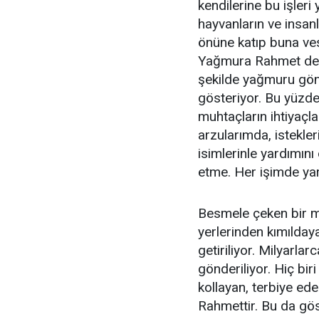
kendilerine bu işler
hayvanların ve insanl
önüne katıp buna ves
Yağmura Rahmet denm
şekilde yağmuru gönd
gösteriyor. Bu yüzde
muhtaçların ihtiyaçl
arzularımda, istekl
isimlerinle yardımın
etme. Her işimde yar
Besmele çeken bir mü
yerlerinden kımıldaya
getiriliyor. Milyarlar
gönderiliyor. Hiç bir
kollayan, terbiye ed
Rahmettir. Bu da göst