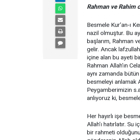
Rahman ve Rahim ola
Besmele Kur’an-ı Ke
nazil olmuştur. Bu a
başlarım, Rahman ve
gelir. Ancak lafzullah
içine alan bu ayeti 
Rahman Allah’ın Celal
aynı zamanda bütün sı
besmeleyi anlamak All
Peygamberimizin s.a
anlıyoruz ki, besmele
Her hayırlı işe besm
Allah’ı hatırlatır. S
bir rahmeti olduğun