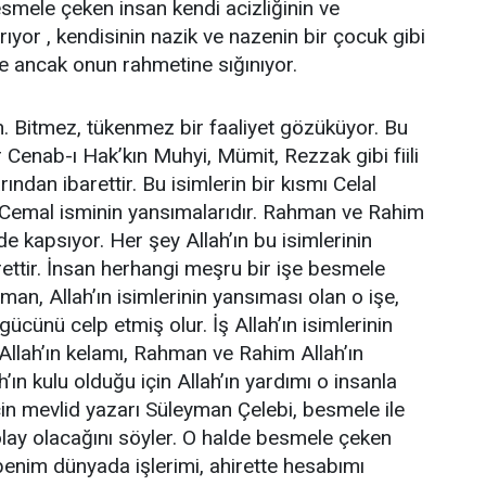
esmele çeken insan kendi acizliğinin ve
arıyor , kendisinin nazik ve nazenin bir çocuk gibi
 ve ancak onun rahmetine sığınıyor.
n. Bitmez, tükenmez bir faaliyet gözüküyor. Bu
r Cenab-ı Hak’kın Muhyi, Mümit, Rezzak gibi fiili
ından ibarettir. Bu isimlerin bir kısmı Celal
a Cemal isminin yansımalarıdır. Rahman ve Rahim
 de kapsıyor. Her şey Allah’ın bu isimlerinin
ettir. İnsan herhangi meşru bir işe besmele
an, Allah’ın isimlerinin yansıması olan o işe,
gücünü celp etmiş olur. İş Allah’ın isimlerinin
llah’ın kelamı, Rahman ve Rahim Allah’ın
h’ın kulu olduğu için Allah’ın yardımı o insanla
için mevlid yazarı Süleyman Çelebi, besmele ile
kolay olacağını söyler. O halde besmele çeken
 benim dünyada işlerimi, ahirette hesabımı