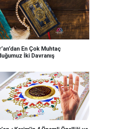
r’an’dan En Çok Muhtaç
duğumuz İki Davranış