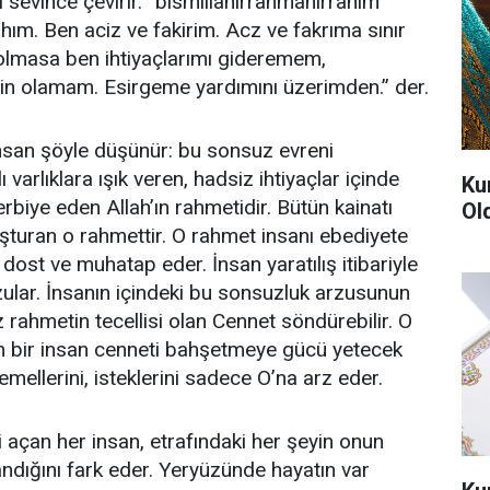
 sevince çevirir. “bismillahirrahmanirrahim”
ahım. Ben aciz ve fakirim. Acz ve fakrıma sınır
 olmasa ben ihtiyaçlarımı gideremem,
 olamam. Esirgeme yardımını üzerimden.” der.
nsan şöyle düşünür: bu sonsuz evreni
ı varlıklara ışık veren, hadsiz ihtiyaçlar içinde
Ku
terbiye eden Allah’ın rahmetidir. Bütün kainatı
Ol
şturan o rahmettir. O rahmet insanı ebediyete
dost ve muhatap eder. İnsan yaratılış itibariyle
zular. İnsanın içindeki bu sonsuzluk arzusunun
 rahmetin tecellisi olan Cennet söndürebilir. O
 bir insan cenneti bahşetmeye gücü yetecek
 emellerini, isteklerini sadece O’na arz eder.
 açan her insan, etrafındaki her şeyin onun
andığını fark eder. Yeryüzünde hayatın var