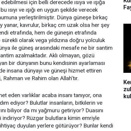
Ku
edebilmesi için belli derecede ısıya ve ışığa
Fa
 bu ısıyı ve ışığı en uygun şekilde verecek
umuna yerleştirilmiştir. Dünya güneşe birkaç
y yanar, kavrulur, birkaç cm uzak olsa her şey
ndi etrafında, hem de güneşin etrafında
 sürekli olarak vega yıldızına doğru yolculuk
nya ile güneş arasındaki mesafe ne bir santim
santim azalmaktadır. Aklı olmayan, gözü
an bir dünyanın bunu kendisinin ayarlaması
e insana dünyayı ve güneşi hizmet ettiren
, Rahman ve Rahim olan Allah’tır.
Ke
zu
t eden varlıklar acaba insanı tanıyor, ona
ku
ım ediyor? Bulutlar insanların, bitkilerin ve
rını biliyor da mı yağmuru getiriyor? Duasını
i indiriyor? Rüzgar bulutlara kimin emriyle
 ihtiyaç duyulan yerlere götürüyor? Bunlar kendi