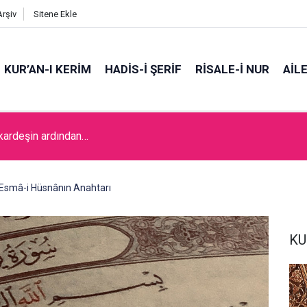
Arşiv
Sitene Ekle
KUR’AN-I KERİM
HADİS-İ ŞERİF
RİSALE-İ NUR
AİL
 kardeşin ardından…
Esmâ-i Hüsnânın Anahtarı
KU