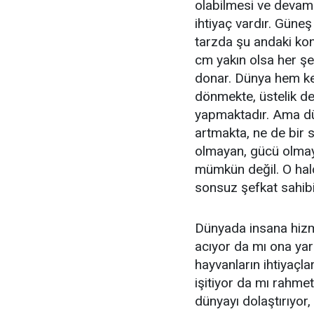
olabilmesi ve devam 
ihtiyaç vardır. Güneş
tarzda şu andaki kon
cm yakın olsa her şe
donar. Dünya hem ke
dönmekte, üstelik de
yapmaktadır. Ama dü
artmakta, ne de bir 
olmayan, gücü olmay
mümkün değil. O hald
sonsuz şefkat sahibi
Dünyada insana hizme
acıyor da mı ona yard
hayvanların ihtiyaçla
işitiyor da mı rahmet
dünyayı dolaştırıyor,