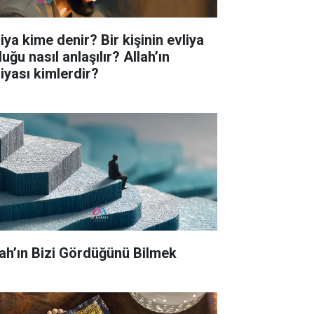
iya kime denir? Bir kişinin evliya
uğu nasıl anlaşılır? Allah’ın
liyası kimlerdir?
lah’ın Bizi Gördüğünü Bilmek