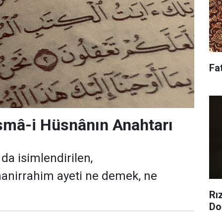
Fa
smâ-i Hüsnânın Anahtarı
da isimlendirilen,
anirrahim ayeti ne demek, ne
Rı
Do