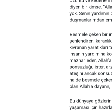
Üzüntü ve kederlerini
diyen bir kimse, “All
yok. Senin yardımın
düşmanlarımdan emin
Besmele çeken bir i
şenlendiren, karanlıkl
kıvranan yaratıkları 
insanın yardımına ko
mazhar eder, Allah’a 
sonsuzluğu ister, ar
ateşini ancak sonsuz
halde besmele çeken
olan Allah’a dayanır,
Bu dünyaya gözlerini
yaşaması için hazırl