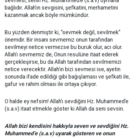
sevmesi, senin Hz. Muhammed’e (s.a.v) uymana
bağlıdır. Allah’ın sevgisini, şefkatini, merhametini
kazanmak ancak böyle mümkündür.
Bu yüzden denmiştir ki, “sevmek değil, sevilmek”
önemdir. Bir insanı sevmemiz onun tarafından
sevilmeyi netice vermezse bu buruk olur, acı olur.
Allah’ı sevmemiz de, Onun resulüne itaat ederek
gerçekleşirse, bu da Allah tarafından sevilmemizi
netice verecektir. Allah’ın bizi sevmesi ise, ayetin
sonunda ifade edildiği gibi bağışlaması ve şefkati ile,
gafur ve rahim olması ile ortaya çıkıyor.
O halde ey nefsim! Allah’ı sevdiğini Hz. Muhammed’e
(s.a.v) itaat etmekle göster ki Allah da seni sevsin.
Allah bizi kendisini hakkıyla seven ve sevdiğini Hz.
Muhammed’e (s.a.v) uyarak gösteren ve onun