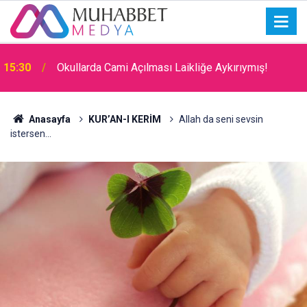
15:30
Okullarda Cami Açılması Laikliğe Aykırıymış!
Anasayfa
KUR’AN-I KERİM
Allah da seni sevsin
istersen...