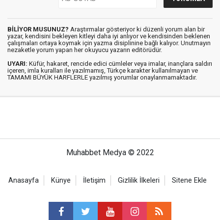
BİLİYOR MUSUNUZ?
Araştırmalar gösteriyor ki düzenli yorum alan bir
yazar, kendisini bekleyen kitleyi daha iyi anlıyor ve kendisinden beklenen
çalışmaları ortaya koymak için yazma disiplinine bağlı kalıyor. Unutmayın
nezaketle yorum yapan her okuyucu yazarın editörüdür.
UYARI:
Küfür, hakaret, rencide edici cümleler veya imalar, inançlara saldırı
içeren, imla kuralları ile yazılmamış, Türkçe karakter kullanılmayan ve
TAMAMI BÜYÜK HARFLERLE yazılmış yorumlar onaylanmamaktadır.
Muhabbet Medya © 2022
Anasayfa
Künye
İletişim
Gizlilik İlkeleri
Sitene Ekle