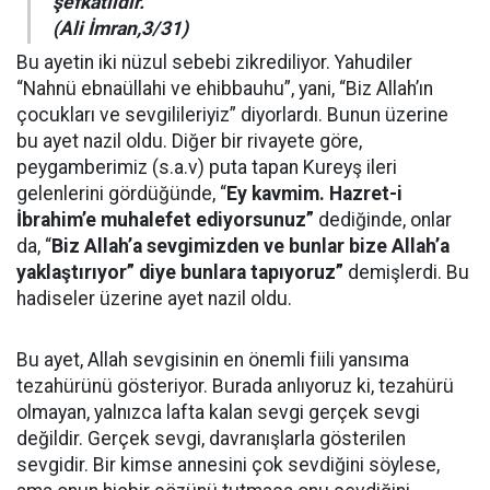
şefkatlidir.”
(Ali İmran,3/31)
Bu ayetin iki nüzul sebebi zikrediliyor. Yahudiler
“Nahnü ebnaüllahi ve ehibbauhu”, yani, “Biz Allah’ın
çocukları ve sevgilileriyiz” diyorlardı. Bunun üzerine
bu ayet nazil oldu. Diğer bir rivayete göre,
peygamberimiz (s.a.v) puta tapan Kureyş ileri
gelenlerini gördüğünde, “
Ey kavmim. Hazret-i
İbrahim’e muhalefet ediyorsunuz”
dediğinde, onlar
da, “
Biz Allah’a sevgimizden ve bunlar bize Allah’a
yaklaştırıyor” diye bunlara tapıyoruz”
demişlerdi. Bu
hadiseler üzerine ayet nazil oldu.
Bu ayet, Allah sevgisinin en önemli fiili yansıma
tezahürünü gösteriyor. Burada anlıyoruz ki, tezahürü
olmayan, yalnızca lafta kalan sevgi gerçek sevgi
değildir. Gerçek sevgi, davranışlarla gösterilen
sevgidir. Bir kimse annesini çok sevdiğini söylese,