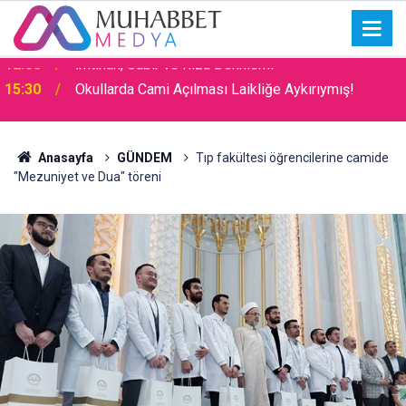
15:30
Okullarda Cami Açılması Laikliğe Aykırıymış!
Anasayfa
GÜNDEM
Tıp fakültesi öğrencilerine camide
"Mezuniyet ve Dua" töreni