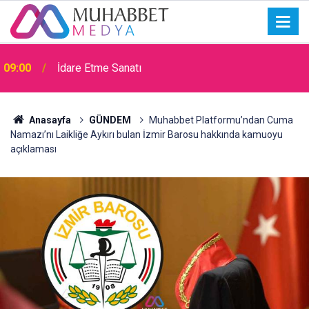
09:00
İdare Etme Sanatı
Anasayfa
GÜNDEM
Muhabbet Platformu’ndan Cuma
Namazı’nı Laikliğe Aykırı bulan İzmir Barosu hakkında kamuoyu
açıklaması