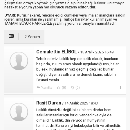
çalışmaları ortaya koymak için yazma disiplinine bağlı kalıyor. Unutmayın
nezaketle yorum yapan her okuyucu yazarın editörüdür.
UYARI:
Küfür, hakaret, rencide edici cümleler veya imalar, inançlara saldırı
içeren, imla kuralları ile yazılmamış, Türkçe karakter kullanılmayan ve
TAMAMI BÜYÜK HARFLERLE yazılmış yorumlar onaylanmamaktadır.
2 Yorum
Cemalettin ELİBOL
/ 15 Aralık 2025 16:49
Tebrik ederiz, laiklik hep dinsizlik olarak, inanların
başında, zulüm aracı olarak uygulandığı için, halen
bu eski huylarından vaz geçmiş değiller, bunlar
değişti diyen zavallılara ne demek lazım, rabbim
feraset versin
Yanıtla
(0)
(0)
Raşit Duran
/ 14 Aralık 2025 18:43
Laiklik dinsizlik değil; bilakis hem dindar hem
seküler insanlar için bir güvencedir ve öyle de
olmalıdır. Laiklik, din ve vicdan hürriyetinin
teminatıdır. Bunu en iyi hukukçular bilir ve bilmelidir.