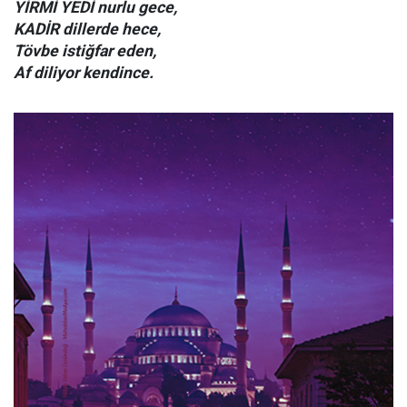
YİRMİ YEDİ nurlu gece,
KADİR dillerde hece,
Tövbe istiğfar eden,
Af diliyor kendince.