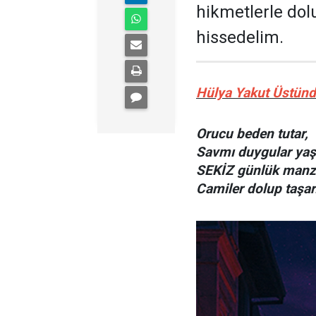
hikmetlerle dol
hissedelim.
Hülya Yakut Üstün
Orucu beden tutar,
Savmı duygular yaş
SEKİZ günlük manz
Camiler dolup taşar