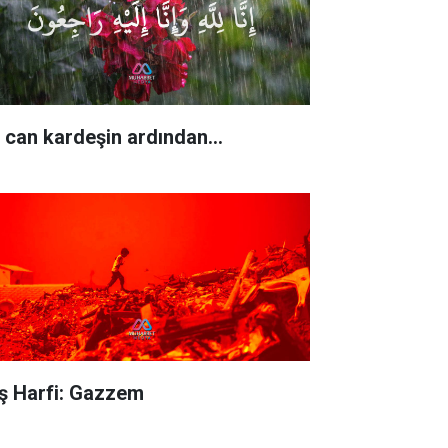
r can kardeşin ardından…
ş Harfi: Gazzem