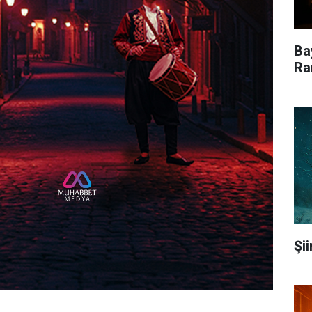
Ba
Ra
Şi