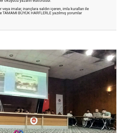
er okuyucu yazarın editörüdür.
veya imalar, inançlara saldırı içeren, imla kuralları ile
n ve TAMAMI BÜYÜK HARFLERLE yazılmış yorumlar