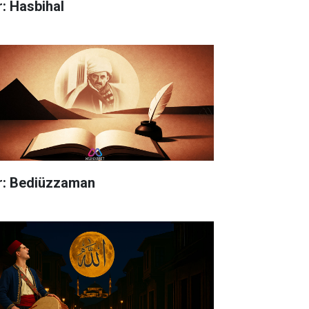
r: Hasbihal
ir: Bediüzzaman