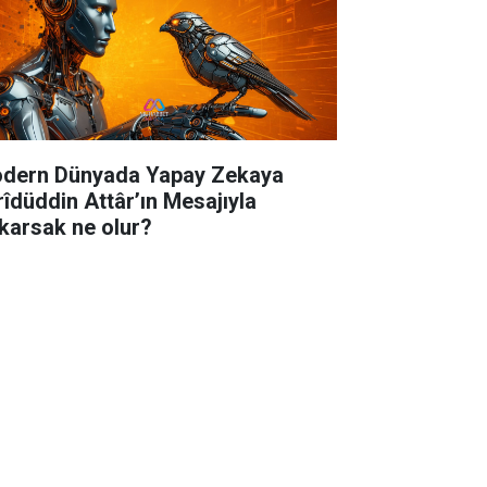
dern Dünyada Yapay Zekaya
rîdüddin Attâr’ın Mesajıyla
karsak ne olur?