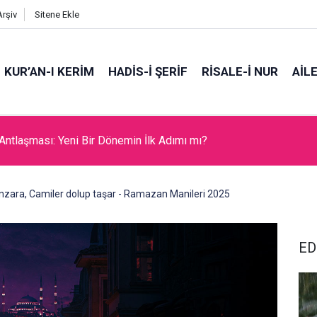
Arşiv
Sitene Ekle
KUR’AN-I KERİM
HADİS-İ ŞERİF
RİSALE-İ NUR
AİL
n Kara Konvoyu
zara, Camiler dolup taşar - Ramazan Manileri 2025
ED