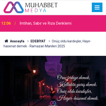
15:30
Okullarda Cami Açılması Laikliğe Aykırıymış!
Anasayfa
EDEBİYAT
Onüç oldu kardeşler, Hayır-
hasenat demek - Ramazan Manileri 2025