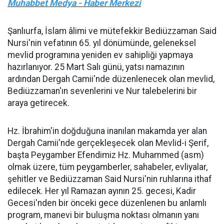
Muhabbet Medya - Haber Merkezi
Şanlıurfa, İslam âlimi ve mütefekkir Bediüzzaman Said
Nursi'nin vefatının 65. yıl dönümünde, geleneksel
mevlid programına yeniden ev sahipliği yapmaya
hazırlanıyor. 25 Mart Salı günü, yatsı namazının
ardından Dergah Camii'nde düzenlenecek olan mevlid,
Bediüzzaman'ın sevenlerini ve Nur talebelerini bir
araya getirecek.
Hz. İbrahim'in doğduğuna inanılan makamda yer alan
Dergah Camii'nde gerçekleşecek olan Mevlid-i Şerif,
başta Peygamber Efendimiz Hz. Muhammed (asm)
olmak üzere, tüm peygamberler, sahabeler, evliyalar,
şehitler ve Bediüzzaman Said Nursi'nin ruhlarına ithaf
edilecek. Her yıl Ramazan ayının 25. gecesi, Kadir
Gecesi'nden bir önceki gece düzenlenen bu anlamlı
program, manevi bir buluşma noktası olmanın yanı