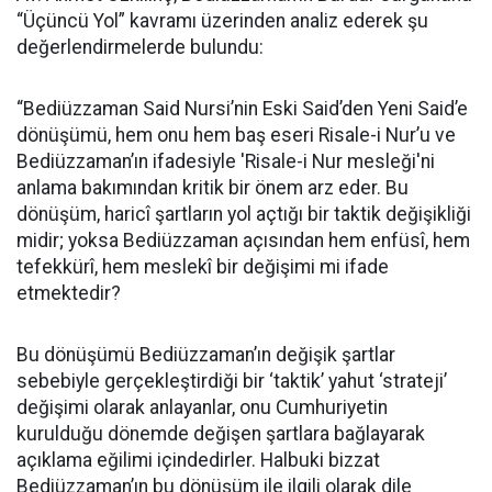
“Üçüncü Yol” kavramı üzerinden analiz ederek şu
değerlendirmelerde bulundu:
“Bediüzzaman Said Nursi’nin Eski Said’den Yeni Said’e
dönüşümü, hem onu hem baş eseri Risale-i Nur’u ve
Bediüzzaman’ın ifadesiyle 'Risale-i Nur mesleği'ni
anlama bakımından kritik bir önem arz eder. Bu
dönüşüm, haricî şartların yol açtığı bir taktik değişikliği
midir; yoksa Bediüzzaman açısından hem enfüsî, hem
tefekkürî, hem meslekî bir değişimi mi ifade
etmektedir?
Bu dönüşümü Bediüzzaman’ın değişik şartlar
sebebiyle gerçekleştirdiği bir ‘taktik’ yahut ‘strateji’
değişimi olarak anlayanlar, onu Cumhuriyetin
kurulduğu dönemde değişen şartlara bağlayarak
açıklama eğilimi içindedirler. Halbuki bizzat
Bediüzzaman’ın bu dönüşüm ile ilgili olarak dile