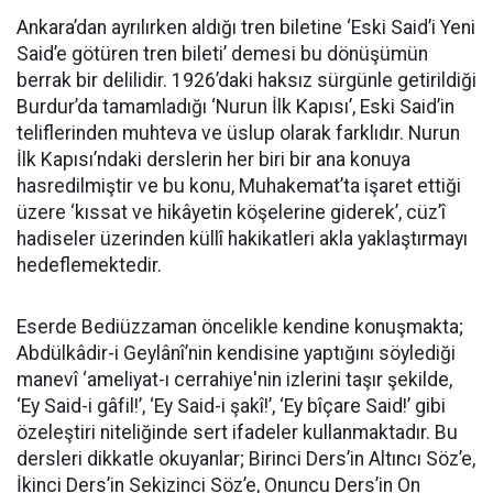
Ankara’dan ayrılırken aldığı tren biletine ‘Eski Said’i Yeni
Said’e götüren tren bileti’ demesi bu dönüşümün
berrak bir delilidir. 1926’daki haksız sürgünle getirildiği
Burdur’da tamamladığı ‘Nurun İlk Kapısı’, Eski Said’in
teliflerinden muhteva ve üslup olarak farklıdır. Nurun
İlk Kapısı’ndaki derslerin her biri bir ana konuya
hasredilmiştir ve bu konu, Muhakemat’ta işaret ettiği
üzere ‘kıssat ve hikâyetin köşelerine giderek’, cüz’î
hadiseler üzerinden küllî hakikatleri akla yaklaştırmayı
hedeflemektedir.
Eserde Bediüzzaman öncelikle kendine konuşmakta;
Abdülkâdir-i Geylânî’nin kendisine yaptığını söylediği
manevî ‘ameliyat-ı cerrahiye'nin izlerini taşır şekilde,
‘Ey Said-i gâfil!’, ‘Ey Said-i şakî!’, ‘Ey bîçare Said!’ gibi
özeleştiri niteliğinde sert ifadeler kullanmaktadır. Bu
dersleri dikkatle okuyanlar; Birinci Ders’in Altıncı Söz’e,
İkinci Ders’in Sekizinci Söz’e, Onuncu Ders’in On