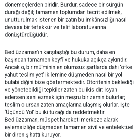
dönemeçlerden biridir. Burdur, sadece bir sürgün
durağı değil; tamamen toplumdan tecrit edilmek,
unutturulmak istenen bir zatın bu imkânsızlığı nasıl
devasa bir tefekkür ve telif laboratuvarına
dönüştürdüğüdür.
Bediüzzaman’ın karşılaştığı bu durum, daha en
başından tamamen keyfî ve hukuka açıkça aykırıdır.
Ancak o, bir mü’minin en olumsuz şartlarda dahi ‘öfke
yahut teslimiyet’ ikilemine düşmeden nasıl bir yol
bulabildiğini bize göstermektedir. Otoritenin beklediği
ve yönetebildiği tepkiler zaten bu ikisidir: İsyan
edersen seni ezmek için meşru bir zemin bulurlar;
teslim olursan zaten amaçlarına ulaşmış olurlar. İşte
‘Üçüncü Yol’ bu iki tuzağı da reddetmektir.
Bediüzzaman, müspet hareketi merkeze alarak
eylemsizliğe düşmeden tamamen sivil ve entelektüel
bir direniş hattı kuruyor.