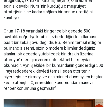
ettiğinde, Çakmak’ın ‘Ona ilişmeyiniz, ona hürmet
ediniz’ cevabı, Nursi’nin kurduğu o meşruiyet
stratejisinin ne kadar sağlam bir sonuç ürettiğini
kanıtlıyor.
Onun 17-18 yaşındaki bir gence bir gecede 500
sayfalık coğrafya kitabını ezberlediğini kanıtlaması
basit bir zekâ şovu değildir. Bu, ‘Benim temsil ettiğim
bu inanç sistemi, sizin o modern bilimler dediğiniz
alanları bir gecede yutabilecek bir idrakin üzerine
oturuyor’ mesajını veren entelektüel bir meydan
okumadır. Aynı şekilde, bir kumandanın gönderdiği 500
lirayı reddederek, devleti temsil eden otoritenin
hiyerarşisine girmeyi ve ona minnet duymayı en baştan
kesip atmıştır. O, emredilen konumundan manevi
rehber konumuna geçmiştir.”