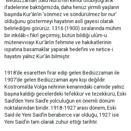
“Bediüzzaman Said Nursî’nin kendi otobiyografik
ifadelerine baktığımızda, daha henüz yirmili yaşların
başında Kur’ân’ın ‘sönmez ve söndürülmez bir nur’
olduğunu göstermeyi hayatının aslî gayesi olarak
belirlediğini görürüz. 1316 (1900) sıralarında mühim
bir inkılâb-ı fikrî geçirmiş; bütün bildiği ulûm-u
mütenevviayı Kur’ân’ın fehmine ve hakikatlerinin
ispatına basamaklar yaparak hedefini ve netice-i
hayatını yalnız Kur’ân bilmiştir.
1918’de esaretten firar edip gelen Bediüzzaman ile
1907’de gelen Bediüzzaman aynı kişi değildir.
Kostroma’da Volga nehrinin kenarındaki camide yalnız
başına kaldığı gecelerdeki tefekkür ve tezekkürü, Eski
Said’den Yeni Said’e yolculuğun en önemli dönüm
noktalarından biridir. 1918-1927 arası dönem, Eski
Said ile Yeni Said’in beraberce var olduğu, 1927 ise
Yeni Said’in tam olarak zuhur ettiği tarihtir.