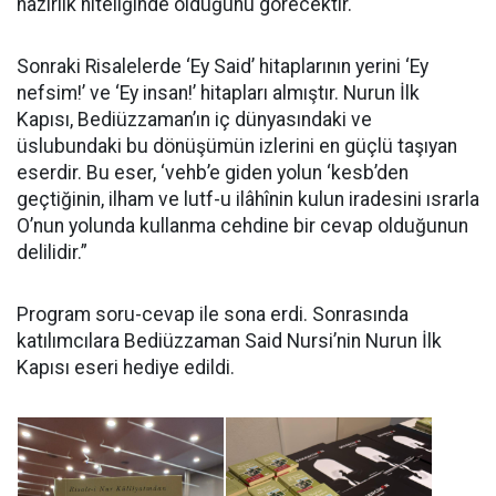
hazırlık niteliğinde olduğunu görecektir.
Sonraki Risalelerde ‘Ey Said’ hitaplarının yerini ‘Ey
nefsim!’ ve ‘Ey insan!’ hitapları almıştır. Nurun İlk
Kapısı, Bediüzzaman’ın iç dünyasındaki ve
üslubundaki bu dönüşümün izlerini en güçlü taşıyan
eserdir. Bu eser, ‘vehb’e giden yolun ‘kesb’den
geçtiğinin, ilham ve lutf-u ilâhînin kulun iradesini ısrarla
O’nun yolunda kullanma cehdine bir cevap olduğunun
delilidir.”
Program soru-cevap ile sona erdi. Sonrasında
katılımcılara Bediüzzaman Said Nursi’nin Nurun İlk
Kapısı eseri hediye edildi.