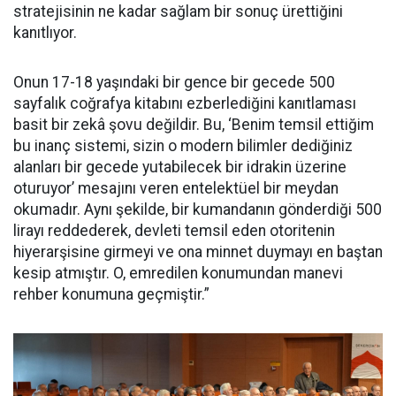
stratejisinin ne kadar sağlam bir sonuç ürettiğini
kanıtlıyor.
Onun 17-18 yaşındaki bir gence bir gecede 500
sayfalık coğrafya kitabını ezberlediğini kanıtlaması
basit bir zekâ şovu değildir. Bu, ‘Benim temsil ettiğim
bu inanç sistemi, sizin o modern bilimler dediğiniz
alanları bir gecede yutabilecek bir idrakin üzerine
oturuyor’ mesajını veren entelektüel bir meydan
okumadır. Aynı şekilde, bir kumandanın gönderdiği 500
lirayı reddederek, devleti temsil eden otoritenin
hiyerarşisine girmeyi ve ona minnet duymayı en baştan
kesip atmıştır. O, emredilen konumundan manevi
rehber konumuna geçmiştir.”