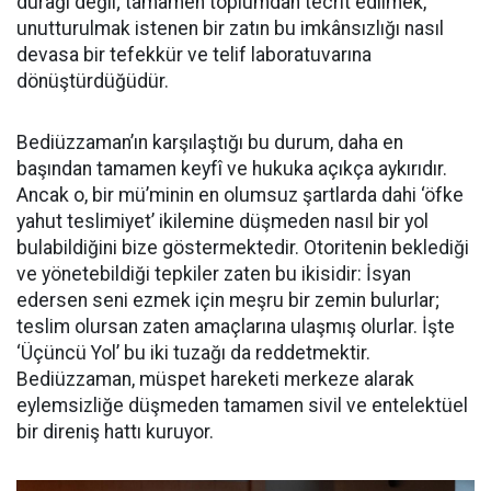
durağı değil; tamamen toplumdan tecrit edilmek,
unutturulmak istenen bir zatın bu imkânsızlığı nasıl
devasa bir tefekkür ve telif laboratuvarına
dönüştürdüğüdür.
Bediüzzaman’ın karşılaştığı bu durum, daha en
başından tamamen keyfî ve hukuka açıkça aykırıdır.
Ancak o, bir mü’minin en olumsuz şartlarda dahi ‘öfke
yahut teslimiyet’ ikilemine düşmeden nasıl bir yol
bulabildiğini bize göstermektedir. Otoritenin beklediği
ve yönetebildiği tepkiler zaten bu ikisidir: İsyan
edersen seni ezmek için meşru bir zemin bulurlar;
teslim olursan zaten amaçlarına ulaşmış olurlar. İşte
‘Üçüncü Yol’ bu iki tuzağı da reddetmektir.
Bediüzzaman, müspet hareketi merkeze alarak
eylemsizliğe düşmeden tamamen sivil ve entelektüel
bir direniş hattı kuruyor.