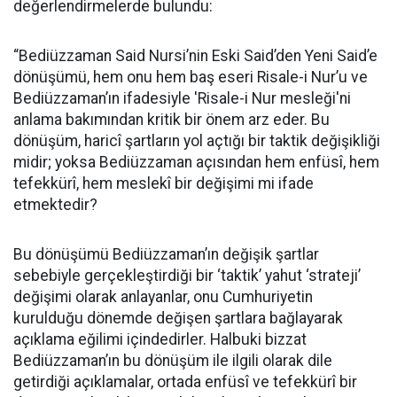
değerlendirmelerde bulundu:
“Bediüzzaman Said Nursi’nin Eski Said’den Yeni Said’e
dönüşümü, hem onu hem baş eseri Risale-i Nur’u ve
Bediüzzaman’ın ifadesiyle 'Risale-i Nur mesleği'ni
anlama bakımından kritik bir önem arz eder. Bu
dönüşüm, haricî şartların yol açtığı bir taktik değişikliği
midir; yoksa Bediüzzaman açısından hem enfüsî, hem
tefekkürî, hem meslekî bir değişimi mi ifade
etmektedir?
Bu dönüşümü Bediüzzaman’ın değişik şartlar
sebebiyle gerçekleştirdiği bir ‘taktik’ yahut ‘strateji’
değişimi olarak anlayanlar, onu Cumhuriyetin
kurulduğu dönemde değişen şartlara bağlayarak
açıklama eğilimi içindedirler. Halbuki bizzat
Bediüzzaman’ın bu dönüşüm ile ilgili olarak dile
getirdiği açıklamalar, ortada enfüsî ve tefekkürî bir