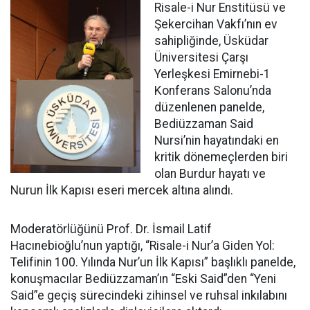
Risale-i Nur Enstitüsü ve
Şekercihan Vakfı’nın ev
sahipliğinde, Üsküdar
Üniversitesi Çarşı
Yerleşkesi Emirnebi-1
Konferans Salonu’nda
düzenlenen panelde,
Bediüzzaman Said
Nursi’nin hayatındaki en
kritik dönemeçlerden biri
olan Burdur hayatı ve
Nurun İlk Kapısı eseri mercek altına alındı.
Moderatörlüğünü Prof. Dr. İsmail Latif
Hacınebioğlu’nun yaptığı, “Risale-i Nur’a Giden Yol:
Telifinin 100. Yılında Nur’un İlk Kapısı” başlıklı panelde,
konuşmacılar Bediüzzaman’ın “Eski Said”den “Yeni
Said”e geçiş sürecindeki zihinsel ve ruhsal inkılabını