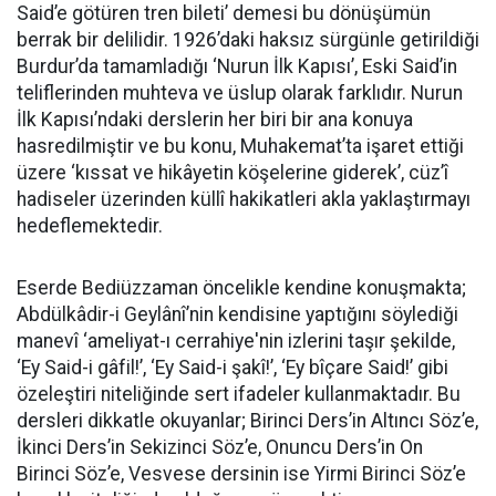
Said’e götüren tren bileti’ demesi bu dönüşümün
berrak bir delilidir. 1926’daki haksız sürgünle getirildiği
Burdur’da tamamladığı ‘Nurun İlk Kapısı’, Eski Said’in
teliflerinden muhteva ve üslup olarak farklıdır. Nurun
İlk Kapısı’ndaki derslerin her biri bir ana konuya
hasredilmiştir ve bu konu, Muhakemat’ta işaret ettiği
üzere ‘kıssat ve hikâyetin köşelerine giderek’, cüz’î
hadiseler üzerinden küllî hakikatleri akla yaklaştırmayı
hedeflemektedir.
Eserde Bediüzzaman öncelikle kendine konuşmakta;
Abdülkâdir-i Geylânî’nin kendisine yaptığını söylediği
manevî ‘ameliyat-ı cerrahiye'nin izlerini taşır şekilde,
‘Ey Said-i gâfil!’, ‘Ey Said-i şakî!’, ‘Ey bîçare Said!’ gibi
özeleştiri niteliğinde sert ifadeler kullanmaktadır. Bu
dersleri dikkatle okuyanlar; Birinci Ders’in Altıncı Söz’e,
İkinci Ders’in Sekizinci Söz’e, Onuncu Ders’in On
Birinci Söz’e, Vesvese dersinin ise Yirmi Birinci Söz’e