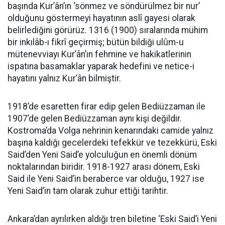
başında Kur’ân’ın ‘sönmez ve söndürülmez bir nur’
olduğunu göstermeyi hayatının aslî gayesi olarak
belirlediğini görürüz. 1316 (1900) sıralarında mühim
bir inkılâb-ı fikrî geçirmiş; bütün bildiği ulûm-u
mütenevviayı Kur’ân’ın fehmine ve hakikatlerinin
ispatına basamaklar yaparak hedefini ve netice-i
hayatını yalnız Kur’ân bilmiştir.
1918’de esaretten firar edip gelen Bediüzzaman ile
1907’de gelen Bediüzzaman aynı kişi değildir.
Kostroma’da Volga nehrinin kenarındaki camide yalnız
başına kaldığı gecelerdeki tefekkür ve tezekkürü, Eski
Said’den Yeni Said’e yolculuğun en önemli dönüm
noktalarından biridir. 1918-1927 arası dönem, Eski
Said ile Yeni Said’in beraberce var olduğu, 1927 ise
Yeni Said’in tam olarak zuhur ettiği tarihtir.
Ankara’dan ayrılırken aldığı tren biletine ‘Eski Said’i Yeni