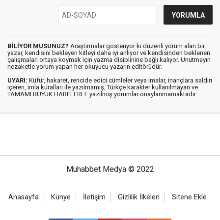
BİLİYOR MUSUNUZ?
Araştırmalar gösteriyor ki düzenli yorum alan bir
yazar, kendisini bekleyen kitleyi daha iyi anlıyor ve kendisinden beklenen
çalışmaları ortaya koymak için yazma disiplinine bağlı kalıyor. Unutmayın
nezaketle yorum yapan her okuyucu yazarın editörüdür.
UYARI:
Küfür, hakaret, rencide edici cümleler veya imalar, inançlara saldırı
içeren, imla kuralları ile yazılmamış, Türkçe karakter kullanılmayan ve
TAMAMI BÜYÜK HARFLERLE yazılmış yorumlar onaylanmamaktadır.
Muhabbet Medya © 2022
Anasayfa
Künye
İletişim
Gizlilik İlkeleri
Sitene Ekle