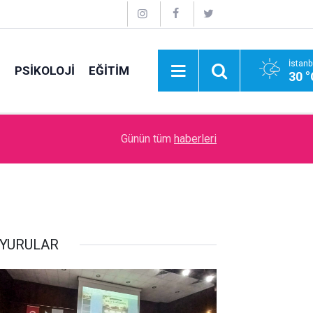
İstanb
E
PSİKOLOJİ
EĞİTİM
30 °
09:00
İdare Etme Sanatı
Günün tüm
haberleri
YURULAR