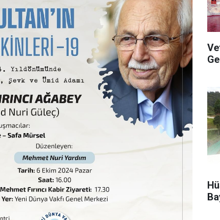
Vef
Ge
Hü
Ba