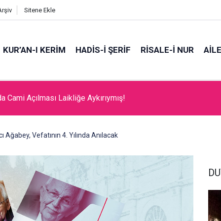
Arşiv
Sitene Ekle
KUR’AN-I KERİM
HADİS-İ ŞERİF
RİSALE-İ NUR
AİL
da Cami Açılması Laikliğe Aykırıymış!
 Ağabey, Vefatının 4. Yılında Anılacak
DU