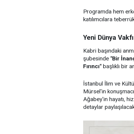
Programda hem erkek 
katılımcılara teberr
Yeni Dünya Vakfı
Kabri başındaki anm
şubesinde
"Bir İna
Fırıncı"
başlıklı bir 
İstanbul İlim ve Kül
Mürsel'in konuşmacı 
Ağabey'in hayatı, hiz
detaylar paylaşılacak