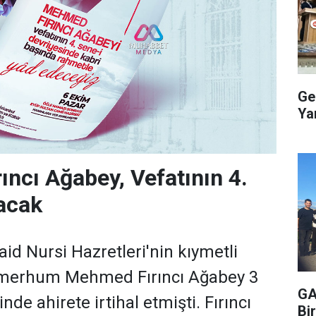
Ge
Ya
ncı Ağabey, Vefatının 4.
lacak
d Nursi Hazretleri'nin kıymetli
 merhum Mehmed Fırıncı Ağabey 3
GA
nde ahirete irtihal etmişti. Fırıncı
Bir