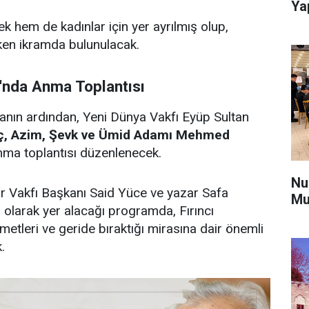
Ya
hem de kadınlar için yer ayrılmış olup,
üken ikramda bulunulacak.
'nda Anma Toplantısı
anın ardından, Yeni Dünya Vakfı Eyüp Sultan
nç, Azim, Şevk ve Ümid Adamı Mehmed
anma toplantısı düzenlenecek.
Nu
tür Vakfı Başkanı Said Yüce ve yazar Safa
Mu
olarak yer alacağı programda, Fırıncı
metleri ve geride bıraktığı mirasına dair önemli
.