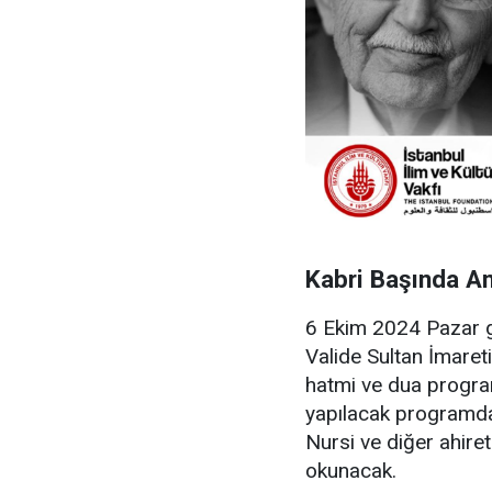
Kabri Başında A
6 Ekim 2024 Pazar g
Valide Sultan İmaret
hatmi ve dua progra
yapılacak programda
Nursi ve diğer ahire
okunacak.