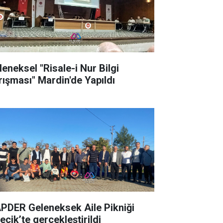
leneksel "Risale-i Nur Bilgi
rışması" Mardin'de Yapıldı
PDER Geleneksek Aile Pikniği
ecik’te gerçekleştirildi