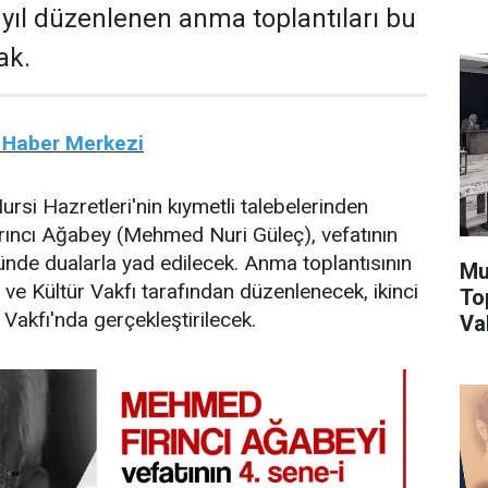
 yıl düzenlenen anma toplantıları bu
ak.
 Haber Merkezi
si Hazretleri'nin kıymetli talebelerinden
ncı Ağabey (Mehmed Nuri Güleç), vefatının
nde dualarla yad edilecek. Anma toplantısının
Mu
im ve Kültür Vakfı tarafından düzenlenecek, ikinci
To
 Vakfı'nda gerçekleştirilecek.
Va