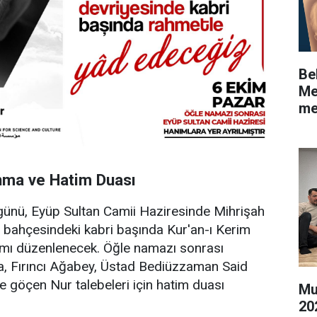
Be
Me
me
nma ve Hatim Duası
ünü, Eyüp Sultan Camii Haziresinde Mihrişah
i bahçesindeki kabri başında Kur'an-ı Kerim
mı düzenlenecek. Öğle namazı sonrası
, Fırıncı Ağabey, Üstad Bediüzzaman Said
te göçen Nur talebeleri için hatim duası
Mu
20